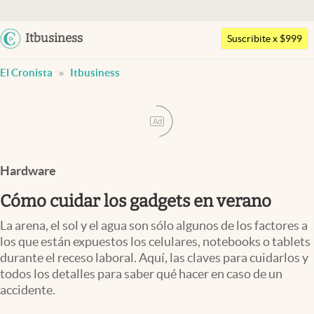
Argentina
Itbusiness
Suscribite x $999
Últimas noticias
España
El Cronista
Itbusiness
México
Dólar
USA
Members
Colombia
Ad
Economía y Política
Uruguay
Finanzas y Mercados
Hardware
Mercados Online
Cómo cuidar los gadgets en verano
Negocios
La arena, el sol y el agua son sólo algunos de los factores a
los que están expuestos los celulares, notebooks o tablets
Columnistas
durante el receso laboral. Aquí, las claves para cuidarlos y
Otras secciones
todos los detalles para saber qué hacer en caso de un
accidente.
Apertura