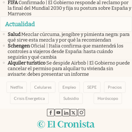
FIFA
Confirmado | El Gobierno responde al reclamo por
la final del Mundial 2030 y fija su postura sobre España y
Marruecos
Actualidad
Salud
Mezclar cúrcuma, jengibre y pimienta negra: para
qué sirve esta mezcla y por qué la recomiendan
Schengen
Oficial | Italia confirma que mantendrá los
controles a viajeros desde España: hasta cuándo
seguirán y qué cambia
Alquiler turístico
Se despide Airbnb | El Gobierno puede
cancelar el permiso para alquilar tu vivienda sin
avisarte: debes presentar un informe
Netflix
Celulares
Empleo
SEPE
Precios
Crisis Energetica
Subsidio
Horóscopo
abre en nueva pestaña
abre en nueva pestaña
abre en nueva pestaña
abre en nueva pestaña
abre en nueva pestaña