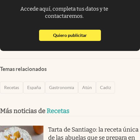
Accede aquí, completa tus datos y te
contactaremos.
abre en nueva pestaña
Quiero publicitar
Temas relacionados
Recetas
España
Gastronomia
Atún
Cadiz
Más noticias de
Recetas
Tarta de Santiago: la receta única
de las abuelas que se prepara en