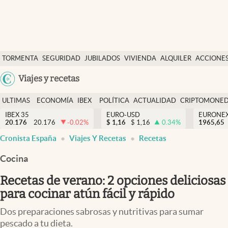
Últimas Noticias
TORMENTA
SEGURIDAD
JUBILADOS
VIVIENDA
ALQUILER
ACCIONE
Economía y finanzas
SOCIAL
Argentina
Viajes y recetas
Política
España
Actualidad
ULTIMAS
ECONOMÍA
IBEX
POLÍTICA
ACTUALIDAD
CRIPTOMONE
México
NOTICIAS
Y
Y
IBEX 35
EURO-USD
EURONE
Criptomonedas
20.176
20.176
-0.02
%
$
1,16
$
1,16
0.34
%
USA
1965,65
FINANZAS
EURO
Cronista España
Viajes Y Recetas
Recetas
Colombia
España
Uruguay
Cocina
Recetas de verano: 2 opciones deliciosas
para cocinar atún fácil y rápido
Dos preparaciones sabrosas y nutritivas para sumar
pescado a tu dieta.