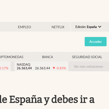
Edición:
España
EMPLEO
NETFLIX
Argentina
Acceder
España
México
RIPTOMONEDAS
BANCA
SEGURIDAD SOCIAL
USA
NASDAQ
Colombia
Ver más cotizaciones
0.17
%
26.363,44
26.363,44
-0.83
%
Uruguay
e España y debes ir a