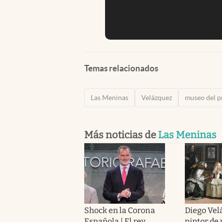
Temas relacionados
Las Meninas
Velázquez
museo del p
Más noticias de
Las Meninas
Shock en la Corona
Diego Vel
Española | El rey
pintor de