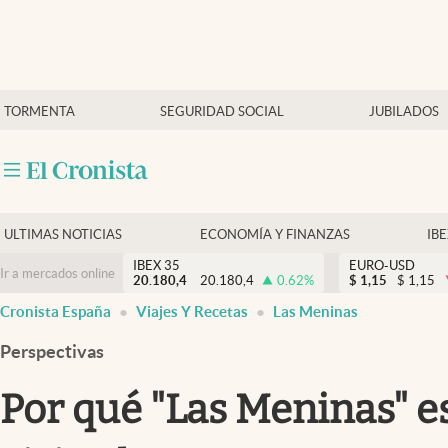
Últimas Noticias
TORMENTA
SEGURIDAD SOCIAL
JUBILADOS
Economía y finanzas
Política
Actualidad
Criptomonedas
ULTIMAS NOTICIAS
ECONOMÍA Y FINANZAS
IB
IBEX 35
EURO-USD
Ir a mercados online
20.180,4
20.180,4
0.62
%
$
1,15
$
1,15
Cronista España
Viajes Y Recetas
Las Meninas
Perspectivas
Por qué "Las Meninas" e