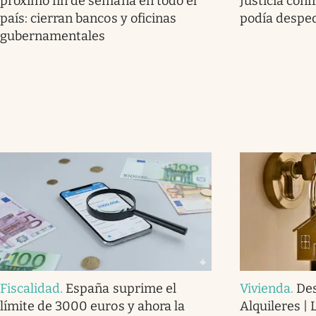
próximo fin de semana en todo el
Justicia con
país: cierran bancos y oficinas
podía desped
gubernamentales
Fiscalidad
.
España suprime el
Vivienda
.
Des
límite de 3000 euros y ahora la
Alquileres |