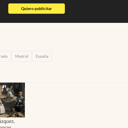
abre en nueva pestaña
Quiero publicitar
rado
Madrid
España
ázquez,
 pocas