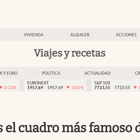
VIVIENDA
ALQUILER
ACCIONES
Viajes y recetas
EX Y EURO
POLÍTICA
ACTUALIDAD
C
EURONEXT
S&P 500
-0.23
%
1957,69
1957,69
-0.01
%
7723,55
7723,55
-
s el cuadro más famoso d