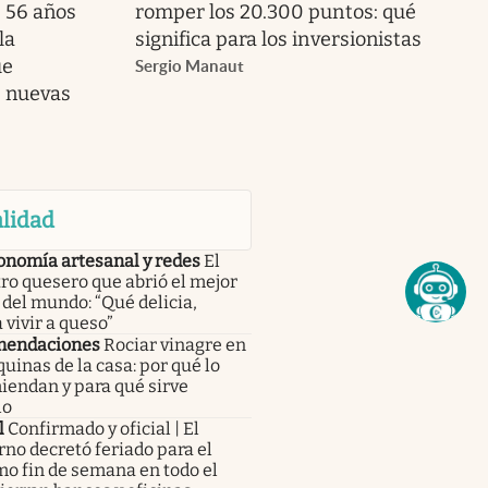
s 56 años
romper los 20.300 puntos: qué
la
significa para los inversionistas
ue
Sergio Manaut
s nuevas
lidad
onomía artesanal y redes
El
ro quesero que abrió el mejor
del mundo: “Qué delicia,
 vivir a queso”
endaciones
Rociar vinagre en
quinas de la casa: por qué lo
iendan y para qué sirve
lo
l
Confirmado y oficial | El
no decretó feriado para el
o fin de semana en todo el