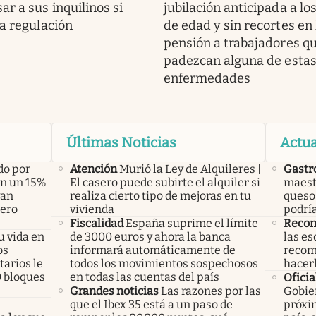
r a sus inquilinos si
jubilación anticipada a lo
ta regulación
de edad y sin recortes en 
pensión a trabajadores q
padezcan alguna de esta
enfermedades
Últimas Noticias
Actua
do por
Atención
Murió la Ley de Alquileres |
Gastr
án un 15%
El casero puede subirte el alquiler si
maest
yan
realiza cierto tipo de mejoras en tu
queso 
pero
vivienda
podría
Fiscalidad
España suprime el límite
Recom
u vida en
de 3000 euros y ahora la banca
las es
os
informará automáticamente de
recom
arios le
todos los movimientos sospechosos
hacer
0 bloques
en todas las cuentas del país
Oficia
Grandes noticias
Las razones por las
Gobier
que el Ibex 35 está a un paso de
próxim