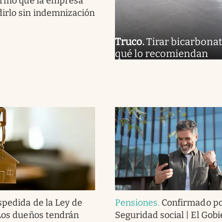
firmó que la empresa
irlo sin indemnización
Truco
.
Tirar bicarbonat
qué lo recomiendan
pedida de la Ley de
Pensiones
.
Confirmado po
 Los dueños tendrán
Seguridad social | El Gobi