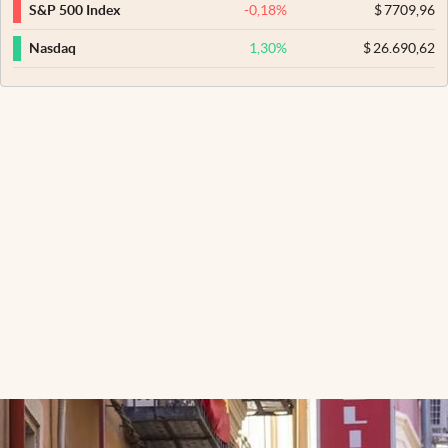
-0,18
%
$
7709,96
S&P 500 Index
1,30
%
$
26.690,62
Nasdaq