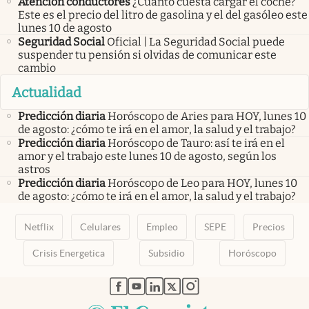
Atención conductores
¿Cuánto cuesta cargar el coche?
Este es el precio del litro de gasolina y el del gasóleo este
lunes 10 de agosto
Seguridad Social
Oficial | La Seguridad Social puede
suspender tu pensión si olvidas de comunicar este
cambio
Actualidad
Predicción diaria
Horóscopo de Aries para HOY, lunes 10
de agosto: ¿cómo te irá en el amor, la salud y el trabajo?
Predicción diaria
Horóscopo de Tauro: así te irá en el
amor y el trabajo este lunes 10 de agosto, según los
astros
Predicción diaria
Horóscopo de Leo para HOY, lunes 10
de agosto: ¿cómo te irá en el amor, la salud y el trabajo?
Netflix
Celulares
Empleo
SEPE
Precios
Crisis Energetica
Subsidio
Horóscopo
abre en nueva pestaña
abre en nueva pestaña
abre en nueva pestaña
abre en nueva pestaña
abre en nueva pestaña