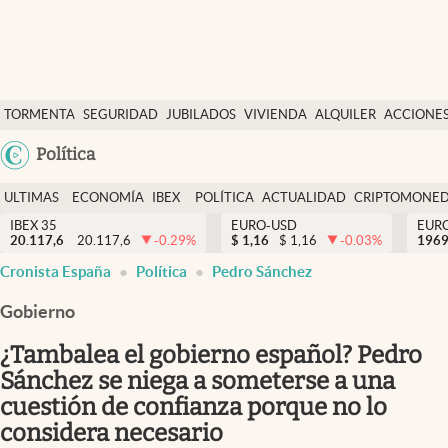
Últimas Noticias
TORMENTA
SEGURIDAD
JUBILADOS
VIVIENDA
ALQUILER
ACCIONE
Economía y finanzas
SOCIAL
Argentina
Política
Política
España
Actualidad
ULTIMAS
ECONOMÍA
IBEX
POLÍTICA
ACTUALIDAD
CRIPTOMONE
México
NOTICIAS
Y
Y
IBEX 35
EURO-USD
EUR
Criptomonedas
20.117,6
20.117,6
-0.29
%
$
1,16
$
1,16
-0.03
%
USA
1969
FINANZAS
EURO
Cronista España
Política
Pedro Sánchez
Colombia
España
Uruguay
Gobierno
¿Tambalea el gobierno español? Pedro
Sánchez se niega a someterse a una
cuestión de confianza porque no lo
considera necesario