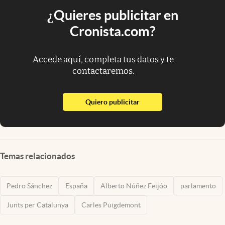
¿Quieres publicitar en
Cronista.com?
Accede aquí, completa tus datos y te
contactaremos.
abre en nueva pestaña
Quiero publicitar
Temas relacionados
Pedro Sánchez
España
Alberto Núñez Feijóo
parlamento
Junts per Catalunya
Carles Puigdemont