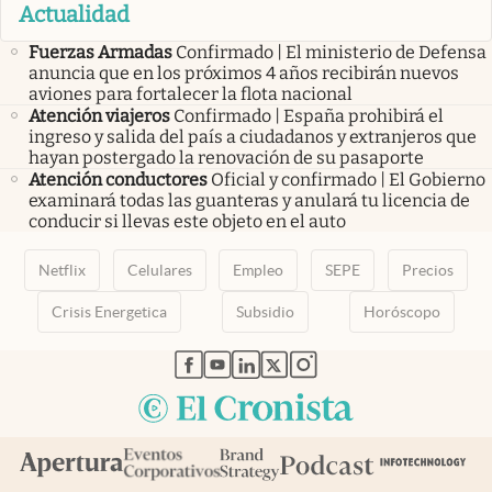
Actualidad
Fuerzas Armadas
Confirmado | El ministerio de Defensa
anuncia que en los próximos 4 años recibirán nuevos
aviones para fortalecer la flota nacional
Atención viajeros
Confirmado | España prohibirá el
ingreso y salida del país a ciudadanos y extranjeros que
hayan postergado la renovación de su pasaporte
Atención conductores
Oficial y confirmado | El Gobierno
examinará todas las guanteras y anulará tu licencia de
conducir si llevas este objeto en el auto
Netflix
Celulares
Empleo
SEPE
Precios
Crisis Energetica
Subsidio
Horóscopo
abre en nueva pestaña
abre en nueva pestaña
abre en nueva pestaña
abre en nueva pestaña
abre en nueva pestaña