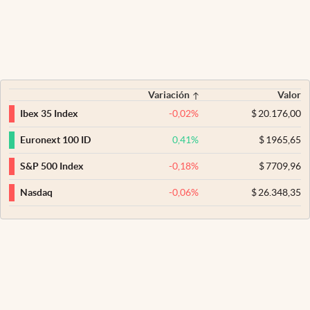
Variación
Valor
-0,02
%
$
20.176,00
Ibex 35 Index
0,41
%
$
1965,65
Euronext 100 ID
-0,18
%
$
7709,96
S&P 500 Index
-0,06
%
$
26.348,35
Nasdaq