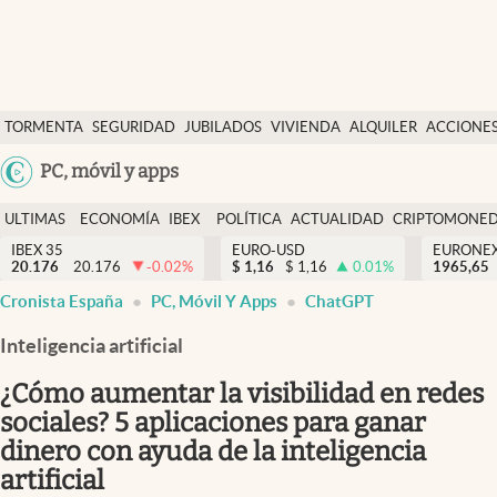
Últimas Noticias
TORMENTA
SEGURIDAD
JUBILADOS
VIVIENDA
ALQUILER
ACCIONE
Economía y finanzas
SOCIAL
Argentina
PC, móvil y apps
Política
España
Actualidad
ULTIMAS
ECONOMÍA
IBEX
POLÍTICA
ACTUALIDAD
CRIPTOMONE
México
NOTICIAS
Y
Y
IBEX 35
EURO-USD
EURONE
Criptomonedas
20.176
20.176
-0.02
%
$
1,16
$
1,16
0.01
%
USA
1965,65
FINANZAS
EURO
Cronista España
PC, Móvil Y Apps
ChatGPT
Colombia
España
Uruguay
Inteligencia artificial
¿Cómo aumentar la visibilidad en redes
sociales? 5 aplicaciones para ganar
dinero con ayuda de la inteligencia
artificial