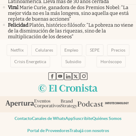
Latinoamérica. Llevá más de 30 años cerrada
Viral
Marie Curie, ganadora de dos Premios Nobel: “La
mejor vida no es la más longeva, sino aquella que está
repleta de buenas acciones”
Felicidad
Platón, histórico filósofo: “La pobreza no viene
de la disminución de las riquezas, sino de la
multiplicación de los deseos”
Netflix
Celulares
Empleo
SEPE
Precios
Crisis Energetica
Subsidio
Horóscopo
abre en nueva pestaña
abre en nueva pestaña
abre en nueva pestaña
abre en nueva pestaña
abre en nueva pestaña
Contacto
Canales de WhatsApp
Suscribite
Quiénes Somos
Portal de Proveedores
Trabajá con nosotros