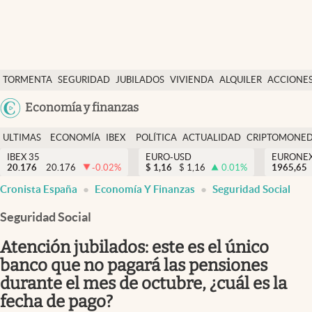
Últimas Noticias
TORMENTA
SEGURIDAD
JUBILADOS
VIVIENDA
ALQUILER
ACCIONE
Economía y finanzas
SOCIAL
Argentina
Economía y finanzas
Política
España
Actualidad
ULTIMAS
ECONOMÍA
IBEX
POLÍTICA
ACTUALIDAD
CRIPTOMONE
México
NOTICIAS
Y
Y
IBEX 35
EURO-USD
EURONE
Criptomonedas
20.176
20.176
-0.02
%
$
1,16
$
1,16
0.01
%
USA
1965,65
FINANZAS
EURO
Cronista España
Economía Y Finanzas
Seguridad Social
Colombia
España
Uruguay
Seguridad Social
Atención jubilados: este es el único
banco que no pagará las pensiones
durante el mes de octubre, ¿cuál es la
fecha de pago?