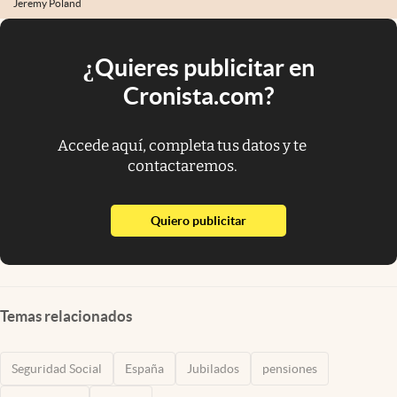
Jeremy Poland
¿Quieres publicitar en
Cronista.com?
Accede aquí, completa tus datos y te
contactaremos.
abre en nueva pestaña
Quiero publicitar
Temas relacionados
Seguridad Social
España
Jubilados
pensiones