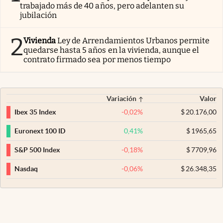
trabajado más de 40 años, pero adelanten su
jubilación
2
Vivienda
Ley de Arrendamientos Urbanos permite
quedarse hasta 5 años en la vivienda, aunque el
contrato firmado sea por menos tiempo
Variación
Valor
-0,02
%
$
20.176,00
Ibex 35 Index
0,41
%
$
1965,65
Euronext 100 ID
-0,18
%
$
7709,96
S&P 500 Index
-0,06
%
$
26.348,35
Nasdaq