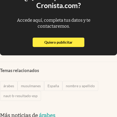
Cronista.com?
Accede aquí, completa tus datos y te
contactaremos.
abre en nueva pestaña
Quiero publicitar
Temas relacionados
árabes
musulmanes
España
nombre y apellido
naut-b-resultado-esp
Más noticias de
árabes