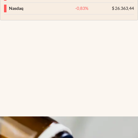
-0,83
%
$
26.363,44
Nasdaq