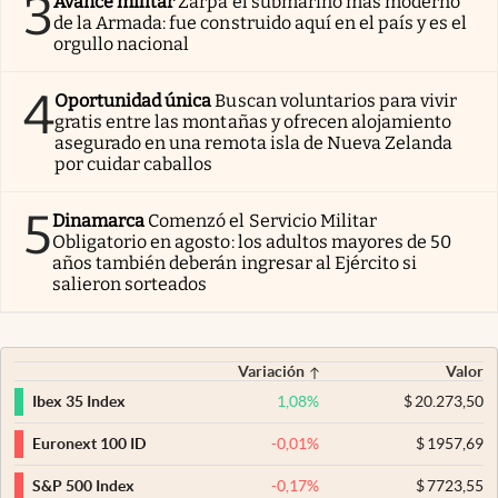
3
Avance militar
Zarpa el submarino más moderno
de la Armada: fue construido aquí en el país y es el
orgullo nacional
4
Oportunidad única
Buscan voluntarios para vivir
gratis entre las montañas y ofrecen alojamiento
asegurado en una remota isla de Nueva Zelanda
por cuidar caballos
5
Dinamarca
Comenzó el Servicio Militar
Obligatorio en agosto: los adultos mayores de 50
años también deberán ingresar al Ejército si
salieron sorteados
Variación
Valor
1,08
%
$
20.273,50
Ibex 35 Index
-0,01
%
$
1957,69
Euronext 100 ID
-0,17
%
$
7723,55
S&P 500 Index