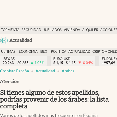
Últimas Noticias
TORMENTA
SEGURIDAD
JUBILADOS
VIVIENDA
ALQUILER
ACCIONE
Economía y finanzas
SOCIAL
Argentina
Actualidad
Política
España
Actualidad
ULTIMAS
ECONOMÍA
IBEX
POLÍTICA
ACTUALIDAD
CRIPTOMONE
México
NOTICIAS
Y
Y
IBEX 35
EURO-USD
EURONE
Criptomonedas
20.263
20.263
1.03
%
$
1,15
$
1,15
-0.04
%
USA
1957,69
FINANZAS
EURO
Cronista España
Actualidad
Árabes
Colombia
España
Uruguay
Atención
Si tienes alguno de estos apellidos,
podrías provenir de los árabes: la lista
completa
Varios de los apellidos más frecuentes en España