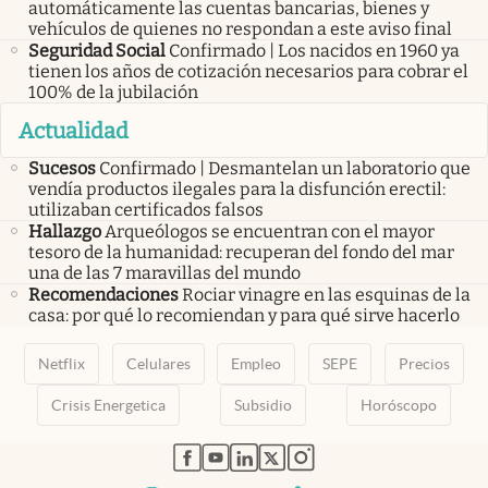
automáticamente las cuentas bancarias, bienes y
vehículos de quienes no respondan a este aviso final
Seguridad Social
Confirmado | Los nacidos en 1960 ya
tienen los años de cotización necesarios para cobrar el
100% de la jubilación
Actualidad
Sucesos
Confirmado | Desmantelan un laboratorio que
vendía productos ilegales para la disfunción erectil:
utilizaban certificados falsos
Hallazgo
Arqueólogos se encuentran con el mayor
tesoro de la humanidad: recuperan del fondo del mar
una de las 7 maravillas del mundo
Recomendaciones
Rociar vinagre en las esquinas de la
casa: por qué lo recomiendan y para qué sirve hacerlo
Netflix
Celulares
Empleo
SEPE
Precios
Crisis Energetica
Subsidio
Horóscopo
abre en nueva pestaña
abre en nueva pestaña
abre en nueva pestaña
abre en nueva pestaña
abre en nueva pestaña