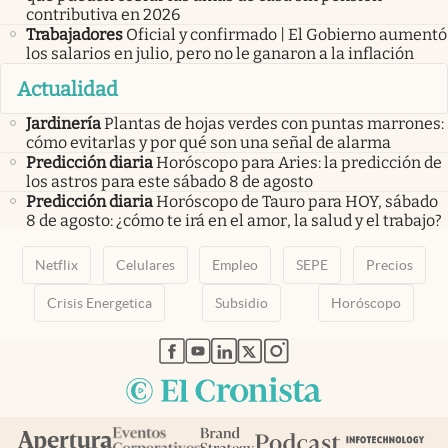
contributiva en 2026
Trabajadores
Oficial y confirmado | El Gobierno aumentó
los salarios en julio, pero no le ganaron a la inflación
Actualidad
Jardinería
Plantas de hojas verdes con puntas marrones:
cómo evitarlas y por qué son una señal de alarma
Predicción diaria
Horóscopo para Aries: la predicción de
los astros para este sábado 8 de agosto
Predicción diaria
Horóscopo de Tauro para HOY, sábado
8 de agosto: ¿cómo te irá en el amor, la salud y el trabajo?
Netflix
Celulares
Empleo
SEPE
Precios
Crisis Energetica
Subsidio
Horóscopo
abre en nueva pestaña
abre en nueva pestaña
abre en nueva pestaña
abre en nueva pestaña
abre en nueva pestaña