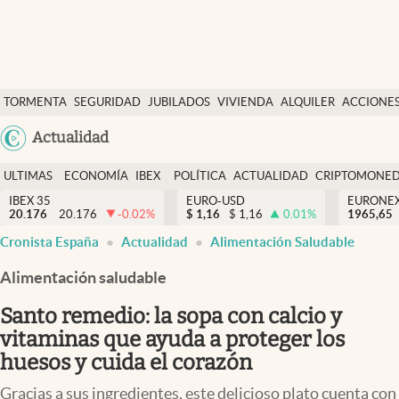
Últimas Noticias
TORMENTA
SEGURIDAD
JUBILADOS
VIVIENDA
ALQUILER
ACCIONE
Economía y finanzas
SOCIAL
Argentina
Actualidad
Política
España
Actualidad
ULTIMAS
ECONOMÍA
IBEX
POLÍTICA
ACTUALIDAD
CRIPTOMONE
México
NOTICIAS
Y
Y
IBEX 35
EURO-USD
EURONE
Criptomonedas
20.176
20.176
-0.02
%
$
1,16
$
1,16
0.01
%
USA
1965,65
FINANZAS
EURO
Cronista España
Actualidad
Alimentación Saludable
Colombia
España
Uruguay
Alimentación saludable
Santo remedio: la sopa con calcio y
vitaminas que ayuda a proteger los
huesos y cuida el corazón
Gracias a sus ingredientes, este delicioso plato cuenta con