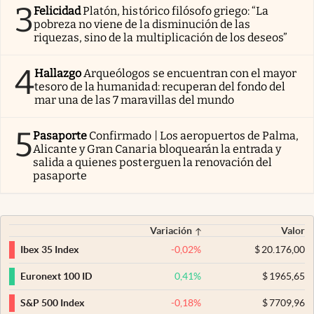
3
Felicidad
Platón, histórico filósofo griego: “La
pobreza no viene de la disminución de las
riquezas, sino de la multiplicación de los deseos”
4
Hallazgo
Arqueólogos se encuentran con el mayor
tesoro de la humanidad: recuperan del fondo del
mar una de las 7 maravillas del mundo
5
Pasaporte
Confirmado | Los aeropuertos de Palma,
Alicante y Gran Canaria bloquearán la entrada y
salida a quienes posterguen la renovación del
pasaporte
Variación
Valor
-0,02
%
$
20.176,00
Ibex 35 Index
0,41
%
$
1965,65
Euronext 100 ID
-0,18
%
$
7709,96
S&P 500 Index