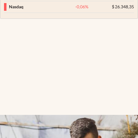
-0,06
%
$
26.348,35
Nasdaq