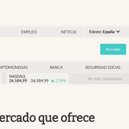
Edición:
España
EMPLEO
NETFLIX
Argentina
Acceder
España
México
RIPTOMONEDAS
BANCA
SEGURIDAD SOCIAL
USA
NASDAQ
Colombia
Ver más cotizaciones
26.584,99
26.584,99
2.59
%
Uruguay
mercado que ofrece