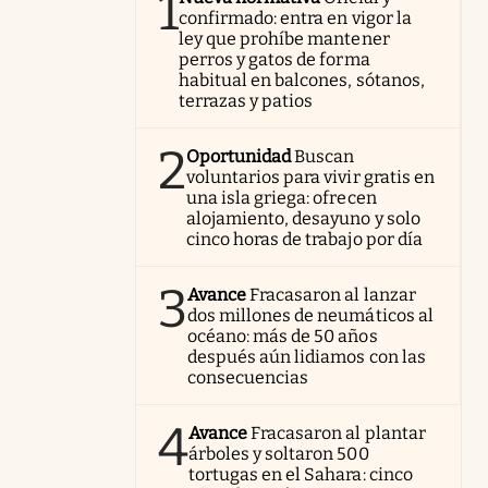
1
confirmado: entra en vigor la
ley que prohíbe mantener
perros y gatos de forma
habitual en balcones, sótanos,
terrazas y patios
2
Oportunidad
Buscan
voluntarios para vivir gratis en
una isla griega: ofrecen
alojamiento, desayuno y solo
cinco horas de trabajo por día
3
Avance
Fracasaron al lanzar
dos millones de neumáticos al
océano: más de 50 años
después aún lidiamos con las
consecuencias
4
Avance
Fracasaron al plantar
árboles y soltaron 500
tortugas en el Sahara: cinco