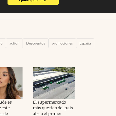
do
action
Descuentos
promociones
España
nude es
El supermercado
: este
más querido del país
os de
abrió el primer