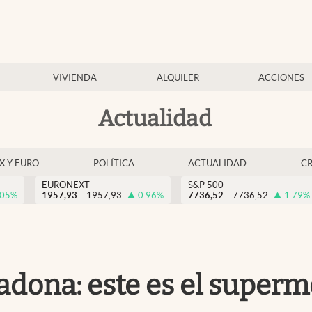
VIVIENDA
ALQUILER
ACCIONES
Actualidad
EX Y EURO
POLÍTICA
ACTUALIDAD
C
EURONEXT
S&P 500
.05
%
1957,93
1957,93
0.96
%
7736,52
7736,52
1.79
%
adona: este es el super