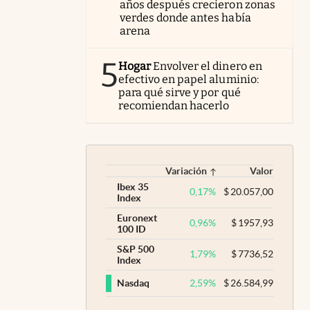
años después crecieron zonas
verdes donde antes había
arena
5
Hogar
Envolver el dinero en
efectivo en papel aluminio:
para qué sirve y por qué
recomiendan hacerlo
Variación
Valor
Ibex 35
0,17
%
$
20.057,00
Index
Euronext
0,96
%
$
1957,93
100 ID
S&P 500
1,79
%
$
7736,52
Index
2,59
%
$
26.584,99
Nasdaq