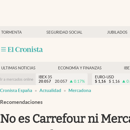
Últimas Noticias
TORMENTA
SEGURIDAD SOCIAL
JUBILADOS
Economía y finanzas
Política
Actualidad
Criptomonedas
ULTIMAS NOTICIAS
ECONOMÍA Y FINANZAS
IB
IBEX 35
EURO-USD
Ir a mercados online
20.057
20.057
0.17
%
$
1,16
$
1,16
0
Cronista España
Actualidad
Mercadona
Recomendaciones
No es Carrefour ni Merc