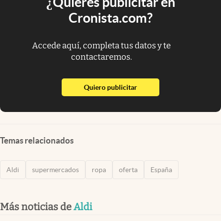
¿Quieres publicitar en
Cronista.com?
Accede aquí, completa tus datos y te
contactaremos.
abre en nueva pestaña
Quiero publicitar
Temas relacionados
Aldi
supermercados
ropa
oferta
España
Más noticias de
Aldi