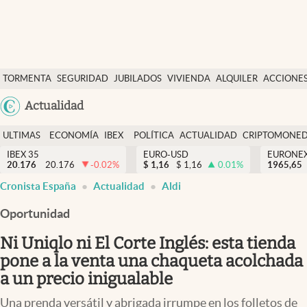
Últimas Noticias
TORMENTA
SEGURIDAD
JUBILADOS
VIVIENDA
ALQUILER
ACCIONE
Economía y finanzas
SOCIAL
Argentina
Actualidad
Política
España
Actualidad
ULTIMAS
ECONOMÍA
IBEX
POLÍTICA
ACTUALIDAD
CRIPTOMONE
México
NOTICIAS
Y
Y
IBEX 35
EURO-USD
EURONE
Criptomonedas
20.176
20.176
-0.02
%
$
1,16
$
1,16
0.01
%
USA
1965,65
FINANZAS
EURO
Cronista España
Actualidad
Aldi
Colombia
España
Uruguay
Oportunidad
Ni Uniqlo ni El Corte Inglés: esta tienda
pone a la venta una chaqueta acolchada
a un precio inigualable
Una prenda versátil y abrigada irrumpe en los folletos de