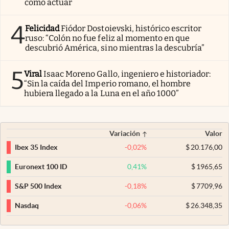
cómo actuar
4
Felicidad
Fiódor Dostoievski, histórico escritor
ruso: “Colón no fue feliz al momento en que
descubrió América, sino mientras la descubría”
5
Viral
Isaac Moreno Gallo, ingeniero e historiador:
“Sin la caída del Imperio romano, el hombre
hubiera llegado a la Luna en el año 1000”
Variación
Valor
-0,02
%
$
20.176,00
Ibex 35 Index
0,41
%
$
1965,65
Euronext 100 ID
-0,18
%
$
7709,96
S&P 500 Index
-0,06
%
$
26.348,35
Nasdaq