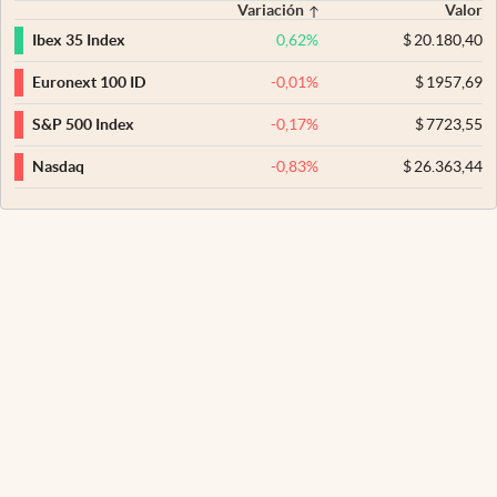
Variación
Valor
0,62
%
$
20.180,40
Ibex 35 Index
-0,01
%
$
1957,69
Euronext 100 ID
-0,17
%
$
7723,55
S&P 500 Index
-0,83
%
$
26.363,44
Nasdaq