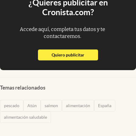
¿Quieres publicitar en
Cronista.com?
Accede aquí, completa tus datos y te
contactaremos.
abre en nueva pestaña
Quiero publicitar
Temas relacionados
pescado
Atún
salmon
alimentación
España
alimentación saludable