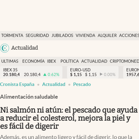
Últimas Noticias
TORMENTA
SEGURIDAD
JUBILADOS
VIVIENDA
ALQUILER
ACCIONE
Economía y finanzas
SOCIAL
Argentina
Actualidad
Política
España
Actualidad
ULTIMAS
ECONOMÍA
IBEX
POLÍTICA
ACTUALIDAD
CRIPTOMONE
México
NOTICIAS
Y
Y
IBEX 35
EURO-USD
EURO
Criptomonedas
20.180,4
20.180,4
0.62
%
$
1,15
$
1,15
0.00
%
USA
1957,
FINANZAS
EURO
Cronista España
Actualidad
Pescado
Colombia
España
Uruguay
Alimentación saludable
Ni salmón ni atún: el pescado que ayuda
a reducir el colesterol, mejora la piel y
es fácil de digerir
Además, es un alimento ligero y fácil de digerir, lo que la