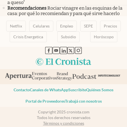
a queso”
Recomendaciones
Rociar vinagre en las esquinas de la
casa: por qué lo recomiendan y para qué sirve hacerlo
Netflix
Celulares
Empleo
SEPE
Precios
Crisis Energetica
Subsidio
Horóscopo
abre en nueva pestaña
abre en nueva pestaña
abre en nueva pestaña
abre en nueva pestaña
abre en nueva pestaña
Contacto
Canales de WhatsApp
Suscribite
Quiénes Somos
Portal de Proveedores
Trabajá con nosotros
Copyright 2025 cronista.com
Todos los derechos reservados
Términos y condiciones