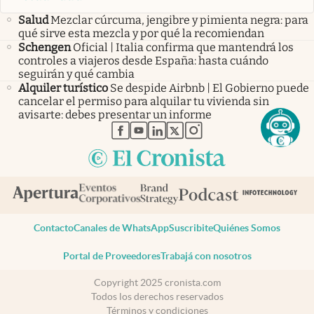
Salud
Mezclar cúrcuma, jengibre y pimienta negra: para
qué sirve esta mezcla y por qué la recomiendan
Schengen
Oficial | Italia confirma que mantendrá los
controles a viajeros desde España: hasta cuándo
seguirán y qué cambia
Alquiler turístico
Se despide Airbnb | El Gobierno puede
cancelar el permiso para alquilar tu vivienda sin
avisarte: debes presentar un informe
abre en nueva pestaña
abre en nueva pestaña
abre en nueva pestaña
abre en nueva pestaña
abre en nueva pestaña
Contacto
Canales de WhatsApp
Suscribite
Quiénes Somos
Portal de Proveedores
Trabajá con nosotros
Copyright 2025 cronista.com
Todos los derechos reservados
Términos y condiciones