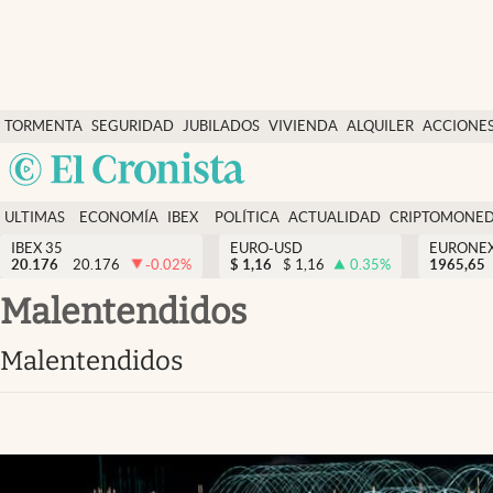
Últimas Noticias
TORMENTA
SEGURIDAD
JUBILADOS
VIVIENDA
ALQUILER
ACCIONE
Economía y finanzas
SOCIAL
Argentina
Política
España
Actualidad
ULTIMAS
ECONOMÍA
IBEX
POLÍTICA
ACTUALIDAD
CRIPTOMONE
México
NOTICIAS
Y
Y
IBEX 35
EURO-USD
EURONE
Criptomonedas
20.176
20.176
-0.02
%
$
1,16
$
1,16
0.35
%
USA
1965,65
FINANZAS
EURO
Colombia
malentendidos
España
Uruguay
malentendidos