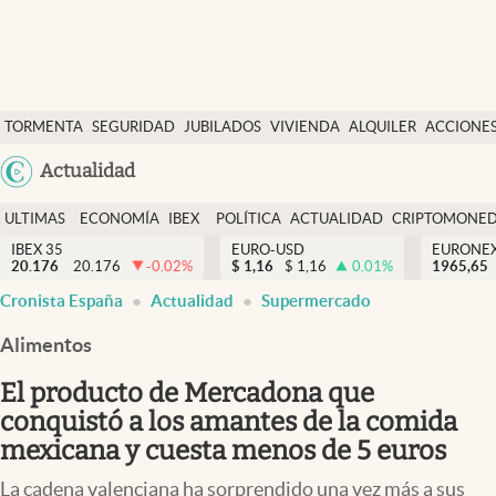
Últimas Noticias
TORMENTA
SEGURIDAD
JUBILADOS
VIVIENDA
ALQUILER
ACCIONE
Economía y finanzas
SOCIAL
Argentina
Actualidad
Política
España
Actualidad
ULTIMAS
ECONOMÍA
IBEX
POLÍTICA
ACTUALIDAD
CRIPTOMONE
México
NOTICIAS
Y
Y
IBEX 35
EURO-USD
EURONE
Criptomonedas
20.176
20.176
-0.02
%
$
1,16
$
1,16
0.01
%
USA
1965,65
FINANZAS
EURO
Cronista España
Actualidad
Supermercado
Colombia
España
Uruguay
Alimentos
El producto de Mercadona que
conquistó a los amantes de la comida
mexicana y cuesta menos de 5 euros
La cadena valenciana ha sorprendido una vez más a sus