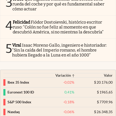
3
rueda del coche y por qué es fundamental saber
cómo actuar
4
Felicidad
Fiódor Dostoievski, histórico escritor
ruso: “Colón no fue feliz al momento en que
descubrió América, sino mientras la descubría”
5
Viral
Isaac Moreno Gallo, ingeniero e historiador:
“Sin la caída del Imperio romano, el hombre
hubiera llegado a la Luna en el año 1000”
Variación
Valor
-0,02
%
$
20.176,00
Ibex 35 Index
0,41
%
$
1965,65
Euronext 100 ID
-0,18
%
$
7709,96
S&P 500 Index
-0,06
%
$
26.348,35
Nasdaq