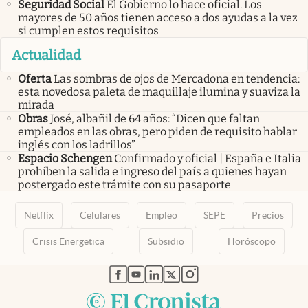
Seguridad Social
El Gobierno lo hace oficial. Los
mayores de 50 años tienen acceso a dos ayudas a la vez
si cumplen estos requisitos
Actualidad
Oferta
Las sombras de ojos de Mercadona en tendencia:
esta novedosa paleta de maquillaje ilumina y suaviza la
mirada
Obras
José, albañil de 64 años: “Dicen que faltan
empleados en las obras, pero piden de requisito hablar
inglés con los ladrillos”
Espacio Schengen
Confirmado y oficial | España e Italia
prohíben la salida e ingreso del país a quienes hayan
postergado este trámite con su pasaporte
Netflix
Celulares
Empleo
SEPE
Precios
Crisis Energetica
Subsidio
Horóscopo
abre en nueva pestaña
abre en nueva pestaña
abre en nueva pestaña
abre en nueva pestaña
abre en nueva pestaña