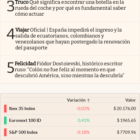
3
Truco
Qué significa encontrar una botella en la
rueda del coche y por qué es fundamental saber
cómo actuar
4
Viajar
Oficial | España impedirá el ingreso y la
salida de ecuatorianos, colombianos y
venezolanos que hayan postergado la renovación
del pasaporte
5
Felicidad
Fiódor Dostoievski, histórico escritor
ruso: “Colón no fue feliz al momento en que
descubrió América, sino mientras la descubría”
Variación
Valor
-0,02
%
$
20.176,00
Ibex 35 Index
0,41
%
$
1965,65
Euronext 100 ID
-0,18
%
$
7709,96
S&P 500 Index