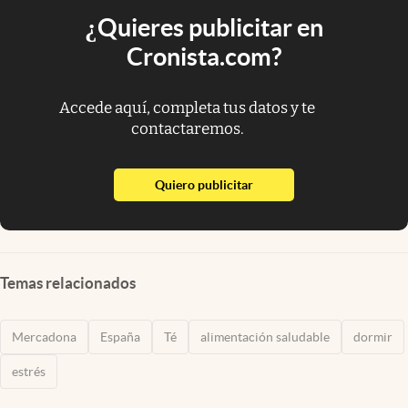
¿Quieres publicitar en
Cronista.com?
Accede aquí, completa tus datos y te
contactaremos.
abre en nueva pestaña
Quiero publicitar
Temas relacionados
Mercadona
España
Té
alimentación saludable
dormir
estrés