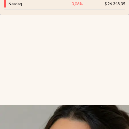
-0,06
%
$
26.348,35
Nasdaq