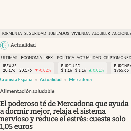
Últimas Noticias
TORMENTA
SEGURIDAD
JUBILADOS
VIVIENDA
ALQUILER
ACCIONE
Economía y finanzas
SOCIAL
Argentina
Actualidad
Política
España
Actualidad
ULTIMAS
ECONOMÍA
IBEX
POLÍTICA
ACTUALIDAD
CRIPTOMONE
México
NOTICIAS
Y
Y
IBEX 35
EURO-USD
EURONE
Criptomonedas
20.176
20.176
-0.02
%
$
1,16
$
1,16
0.01
%
USA
1965,65
FINANZAS
EURO
Cronista España
Actualidad
Mercadona
Colombia
España
Uruguay
Alimentación saludable
El poderoso té de Mercadona que ayuda
a dormir mejor, relaja el sistema
nervioso y reduce el estrés: cuesta solo
1,05 euros