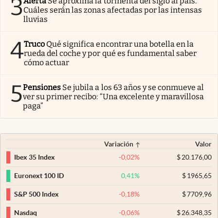
3
Alerta
Se aproxima la tormenta del siglo al país.
Cuáles serán las zonas afectadas por las intensas
lluvias
4
Truco
Qué significa encontrar una botella en la
rueda del coche y por qué es fundamental saber
cómo actuar
5
Pensiones
Se jubila a los 63 años y se conmueve al
ver su primer recibo: “Una excelente y maravillosa
paga”
Variación
Valor
-0,02
%
$
20.176,00
Ibex 35 Index
0,41
%
$
1965,65
Euronext 100 ID
-0,18
%
$
7709,96
S&P 500 Index
-0,06
%
$
26.348,35
Nasdaq