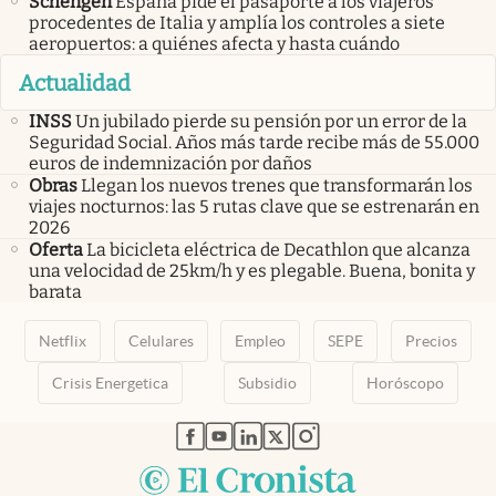
Schengen
España pide el pasaporte a los viajeros
procedentes de Italia y amplía los controles a siete
aeropuertos: a quiénes afecta y hasta cuándo
Actualidad
INSS
Un jubilado pierde su pensión por un error de la
Seguridad Social. Años más tarde recibe más de 55.000
euros de indemnización por daños
Obras
Llegan los nuevos trenes que transformarán los
viajes nocturnos: las 5 rutas clave que se estrenarán en
2026
Oferta
La bicicleta eléctrica de Decathlon que alcanza
una velocidad de 25km/h y es plegable. Buena, bonita y
barata
Netflix
Celulares
Empleo
SEPE
Precios
Crisis Energetica
Subsidio
Horóscopo
abre en nueva pestaña
abre en nueva pestaña
abre en nueva pestaña
abre en nueva pestaña
abre en nueva pestaña