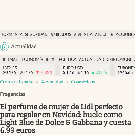
Últimas Noticias
TORMENTA
SEGURIDAD
JUBILADOS
VIVIENDA
ALQUILER
ACCIONE
Economía y finanzas
SOCIAL
Argentina
Actualidad
Política
España
Actualidad
ULTIMAS
ECONOMÍA
IBEX
POLÍTICA
ACTUALIDAD
CRIPTOMONE
México
NOTICIAS
Y
Y
IBEX 35
EURO-USD
EURONE
Criptomonedas
20.176
20.176
-0.02
%
$
1,16
$
1,16
0.01
%
USA
1965,65
FINANZAS
EURO
Cronista España
Actualidad
Cosméticos
Colombia
España
Uruguay
Fragancias
El perfume de mujer de Lidl perfecto
para regalar en Navidad: huele como
Light Blue de Dolce & Gabbana y cuesta
6,99 euros