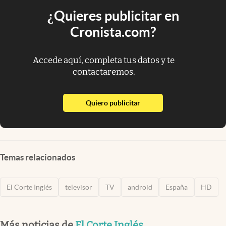
¿Quieres publicitar en
Cronista.com?
Accede aquí, completa tus datos y te
contactaremos.
abre en nueva pestaña
Quiero publicitar
Temas relacionados
El Corte Inglés
televisor
TV
android
España
HD
Más noticias de
El Corte Inglés