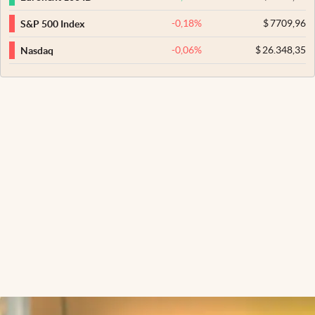
-0,18
%
$
7709,96
S&P 500 Index
-0,06
%
$
26.348,35
Nasdaq