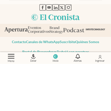
abre en nueva pestaña
abre en nueva pestaña
abre en nueva pestaña
abre en nueva pestaña
abre en nueva pestaña
Contacto
Canales de WhatsApp
Suscribite
Quiénes Somos
Portal de Proveedores
Trabajá con nosotros
Copyright 2025 cronista.com
Dolar
Inicio
Alertas
Ingresar
Menú
Todos los derechos reservados
Términos y condiciones
Privacidad
Consentimiento
Tel:
+54 11 7078-3270
cronista.com
es propiedad de El Cronista Comercial S.A Registro de
propiedad intelectual: 56576959
N° de edición: 10.950 - 7 de agosto de 2026