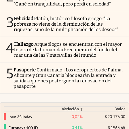
“Gané en tranquilidad, pero perdí en soledad”
3
Felicidad
Platón, histórico filósofo griego: “La
pobreza no viene de la disminución de las
riquezas, sino de la multiplicación de los deseos”
4
Hallazgo
Arqueólogos se encuentran con el mayor
tesoro de la humanidad: recuperan del fondo del
mar una de las 7 maravillas del mundo
5
Pasaporte
Confirmado | Los aeropuertos de Palma,
Alicante y Gran Canaria bloquearán la entrada y
salida a quienes posterguen la renovación del
pasaporte
Variación
Valor
-0,02
%
$
20.176,00
Ibex 35 Index
0,41
%
$
1965,65
Euronext 100 ID