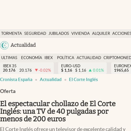
Últimas Noticias
TORMENTA
SEGURIDAD
JUBILADOS
VIVIENDA
ALQUILER
ACCIONE
Economía y finanzas
SOCIAL
Argentina
Actualidad
Política
España
Actualidad
ULTIMAS
ECONOMÍA
IBEX
POLÍTICA
ACTUALIDAD
CRIPTOMONE
México
NOTICIAS
Y
Y
IBEX 35
EURO-USD
EURONE
Criptomonedas
20.176
20.176
-0.02
%
$
1,16
$
1,16
0.01
%
USA
1965,65
FINANZAS
EURO
Cronista España
Actualidad
El Corte Inglés
Colombia
España
Uruguay
Oferta
El espectacular chollazo de El Corte
Inglés: una TV de 40 pulgadas por
menos de 200 euros
El Corte Inglés ofrece un televisor de excelente calidad y