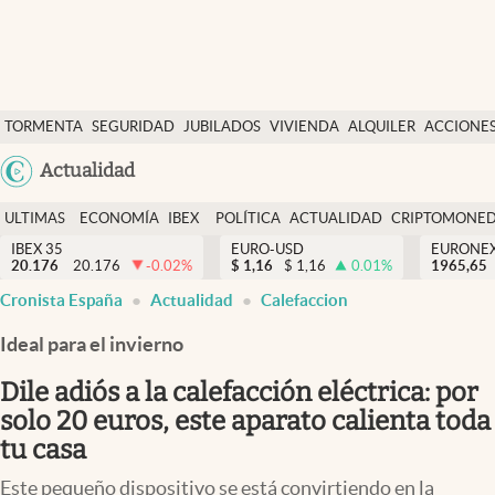
Últimas Noticias
TORMENTA
SEGURIDAD
JUBILADOS
VIVIENDA
ALQUILER
ACCIONE
Economía y finanzas
SOCIAL
Argentina
Actualidad
Política
España
Actualidad
ULTIMAS
ECONOMÍA
IBEX
POLÍTICA
ACTUALIDAD
CRIPTOMONE
México
NOTICIAS
Y
Y
IBEX 35
EURO-USD
EURONE
Criptomonedas
20.176
20.176
-0.02
%
$
1,16
$
1,16
0.01
%
USA
1965,65
FINANZAS
EURO
Cronista España
Actualidad
Calefaccion
Colombia
España
Uruguay
Ideal para el invierno
Dile adiós a la calefacción eléctrica: por
solo 20 euros, este aparato calienta toda
tu casa
Este pequeño dispositivo se está convirtiendo en la