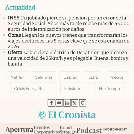
Actualidad
INSS
Un jubilado pierde su pensión por un error de la
Seguridad Social. Años más tarde recibe más de 55.000
euros de indemnización por daños
Obras
Llegan los nuevos trenes que transformarán los
viajes nocturnos: las 5 rutas clave que se estrenarán en
2026
Oferta
La bicicleta eléctrica de Decathlon que alcanza
una velocidad de 25km/h y es plegable. Buena, bonita y
barata
Netflix
Celulares
Empleo
SEPE
Precios
Crisis Energetica
Subsidio
Horóscopo
abre en nueva pestaña
abre en nueva pestaña
abre en nueva pestaña
abre en nueva pestaña
abre en nueva pestaña