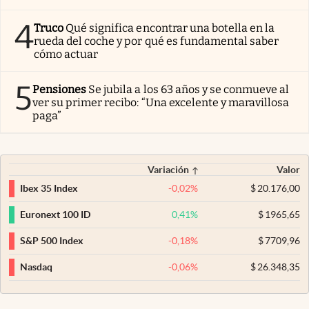
4
Truco
Qué significa encontrar una botella en la
rueda del coche y por qué es fundamental saber
cómo actuar
5
Pensiones
Se jubila a los 63 años y se conmueve al
ver su primer recibo: “Una excelente y maravillosa
paga”
Variación
Valor
-0,02
%
$
20.176,00
Ibex 35 Index
0,41
%
$
1965,65
Euronext 100 ID
-0,18
%
$
7709,96
S&P 500 Index
-0,06
%
$
26.348,35
Nasdaq