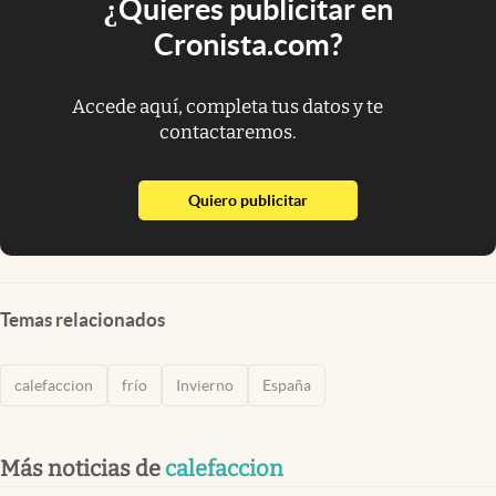
¿Quieres publicitar en
Cronista.com?
Accede aquí, completa tus datos y te
contactaremos.
abre en nueva pestaña
Quiero publicitar
Temas relacionados
calefaccion
frío
Invierno
España
Más noticias de
calefaccion