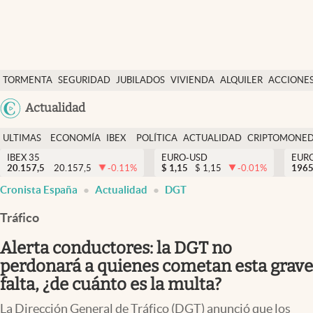
Últimas Noticias
TORMENTA
SEGURIDAD
JUBILADOS
VIVIENDA
ALQUILER
ACCIONE
Economía y finanzas
SOCIAL
Argentina
Actualidad
Política
España
Actualidad
ULTIMAS
ECONOMÍA
IBEX
POLÍTICA
ACTUALIDAD
CRIPTOMONE
México
NOTICIAS
Y
Y
IBEX 35
EURO-USD
EUR
Criptomonedas
20.157,5
20.157,5
-0.11
%
$
1,15
$
1,15
-0.01
%
USA
1965
FINANZAS
EURO
Cronista España
Actualidad
DGT
Colombia
España
Uruguay
Tráfico
Alerta conductores: la DGT no
perdonará a quienes cometan esta grave
falta, ¿de cuánto es la multa?
La Dirección General de Tráfico (DGT) anunció que los