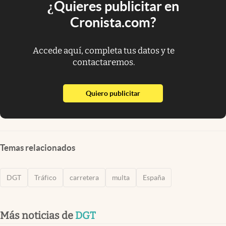
¿Quieres publicitar en
Cronista.com?
Accede aquí, completa tus datos y te
contactaremos.
abre en nueva pestaña
Quiero publicitar
Temas relacionados
DGT
Tráfico
carretera
multa
España
Más noticias de
DGT