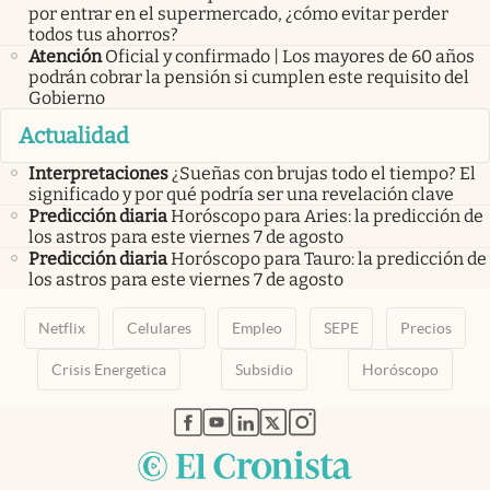
por entrar en el supermercado, ¿cómo evitar perder
todos tus ahorros?
Atención
Oficial y confirmado | Los mayores de 60 años
podrán cobrar la pensión si cumplen este requisito del
Gobierno
Actualidad
Interpretaciones
¿Sueñas con brujas todo el tiempo? El
significado y por qué podría ser una revelación clave
Predicción diaria
Horóscopo para Aries: la predicción de
los astros para este viernes 7 de agosto
Predicción diaria
Horóscopo para Tauro: la predicción de
los astros para este viernes 7 de agosto
Netflix
Celulares
Empleo
SEPE
Precios
Crisis Energetica
Subsidio
Horóscopo
abre en nueva pestaña
abre en nueva pestaña
abre en nueva pestaña
abre en nueva pestaña
abre en nueva pestaña