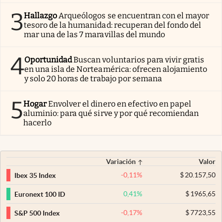
3
Hallazgo
Arqueólogos se encuentran con el mayor
tesoro de la humanidad: recuperan del fondo del
mar una de las 7 maravillas del mundo
4
Oportunidad
Buscan voluntarios para vivir gratis
en una isla de Norteamérica: ofrecen alojamiento
y solo 20 horas de trabajo por semana
5
Hogar
Envolver el dinero en efectivo en papel
aluminio: para qué sirve y por qué recomiendan
hacerlo
Variación
Valor
-0,11
%
$
20.157,50
Ibex 35 Index
0,41
%
$
1965,65
Euronext 100 ID
-0,17
%
$
7723,55
S&P 500 Index