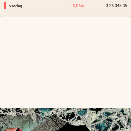
-0,06
%
$
26.348,35
Nasdaq