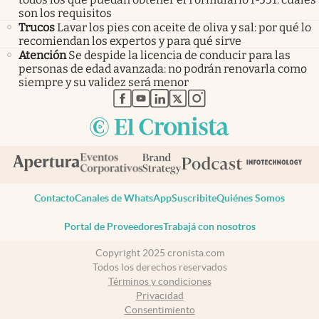
son los requisitos
Trucos
Lavar los pies con aceite de oliva y sal: por qué lo
recomiendan los expertos y para qué sirve
Atención
Se despide la licencia de conducir para las
personas de edad avanzada: no podrán renovarla como
siempre y su validez será menor
abre en nueva pestaña
abre en nueva pestaña
abre en nueva pestaña
abre en nueva pestaña
abre en nueva pestaña
Contacto
Canales de WhatsApp
Suscribite
Quiénes Somos
Portal de Proveedores
Trabajá con nosotros
Copyright 2025 cronista.com
Todos los derechos reservados
Términos y condiciones
Privacidad
Consentimiento