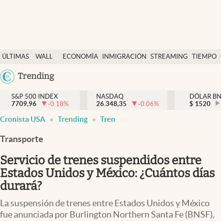
Últimas Noticias
ÚLTIMAS
WALL
ECONOMÍA
INMIGRACIÓN
STREAMING
TIEMPO
Finanzas y economía
NOTICIAS
STREET
Argentina
Trending
Wall Street y dólar
Y
España
Inmigración
DÓLAR
S&P 500 INDEX
NASDAQ
DÓLAR B
7709,96
-0.18
%
26.348,35
-0.06
%
México
$
1520
Trending
Cronista USA
Trending
Tren
USA
Tiempo
Colombia
Transporte
Uruguay
Ciencia y salud
Servicio de trenes suspendidos entre
Espiritual
Estados Unidos y México: ¿Cuántos días
durará?
Streaming
La suspensión de trenes entre Estados Unidos y México
PC y mobile
fue anunciada por Burlington Northern Santa Fe (BNSF),