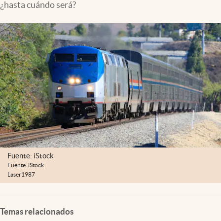
¿hasta cuándo será?
Lifestyle
USA
Fuente: iStock
Fuente: iStock
Laser1987
Temas relacionados