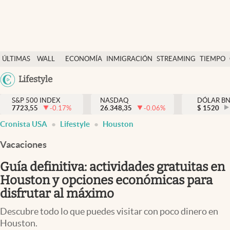
Últimas Noticias
ÚLTIMAS
WALL
ECONOMÍA
INMIGRACIÓN
STREAMING
TIEMPO
Finanzas y economía
NOTICIAS
STREET
Argentina
Lifestyle
Wall Street y dólar
Y
España
Inmigración
DÓLAR
S&P 500 INDEX
NASDAQ
DÓLAR B
7723,55
-0.17
%
26.348,35
-0.06
%
México
$
1520
Trending
Cronista USA
Lifestyle
Houston
USA
Tiempo
Colombia
Vacaciones
Uruguay
Ciencia y salud
Guía definitiva: actividades gratuitas en
Espiritual
Houston y opciones económicas para
disfrutar al máximo
Streaming
Descubre todo lo que puedes visitar con poco dinero en
PC y mobile
Houston.