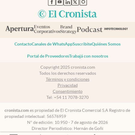
abre en nueva pestaña
abre en nueva pestaña
abre en nueva pestaña
abre en nueva pestaña
abre en nueva pestaña
Contacto
Canales de WhatsApp
Suscribite
Quiénes Somos
Portal de Proveedores
Trabajá con nosotros
Copyright 2025 cronista.com
Todos los derechos reservados
Términos y condiciones
Privacidad
Consentimiento
Tel:
+54 11 7078-3270
cronista.com
es propiedad de El Cronista Comercial S.A Registro de
propiedad intelectual: 56576959
N° de edición: 10.950 - 7 de agosto de 2026
Director Periodístico: Hernán de Goñi