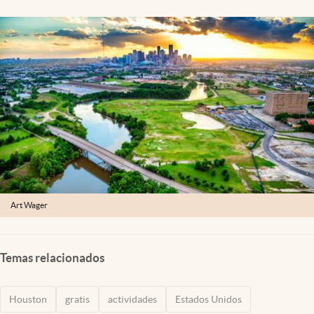
Lifestyle
USA
Art Wager
Temas relacionados
Houston
gratis
actividades
Estados Unidos