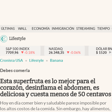
Últimas Noticias
ÚLTIMAS
WALL
ECONOMÍA
INMIGRACIÓN
STREAMING
TIEMPO
Finanzas y economía
NOTICIAS
STREET
Argentina
Lifestyle
Wall Street y dólar
Y
España
Inmigración
DÓLAR
S&P 500 INDEX
NASDAQ
DÓLAR B
7709,96
-0.18
%
26.348,35
-0.06
%
México
$
1520
Trending
Cronista USA
Lifestyle
Banana
USA
Tiempo
Colombia
Debes comerla
Uruguay
Ciencia y salud
Esta superfruta es lo mejor para el
Espiritual
corazón, desinflama el abdomen, es
deliciosa y cuesta menos de 50 centavos
Streaming
Hoy en día comer bien y saludable parece imposible por
PC y mobile
los altos costos de la comida. Sin embargo, hay alimentos,