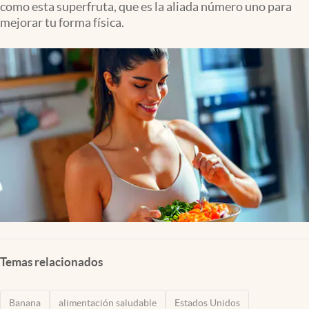
como esta superfruta, que es la aliada número uno para
Lifestyle
mejorar tu forma física.
USA
Temas relacionados
Banana
alimentación saludable
Estados Unidos