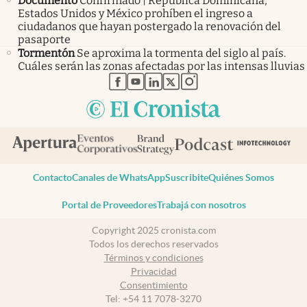
Documento
Confirmado | República Dominicana,
Estados Unidos y México prohíben el ingreso a
ciudadanos que hayan postergado la renovación del
pasaporte
Tormentón
Se aproxima la tormenta del siglo al país.
Cuáles serán las zonas afectadas por las intensas lluvias
abre en nueva pestaña
abre en nueva pestaña
abre en nueva pestaña
abre en nueva pestaña
abre en nueva pestaña
Contacto
Canales de WhatsApp
Suscribite
Quiénes Somos
Portal de Proveedores
Trabajá con nosotros
Copyright 2025 cronista.com
Todos los derechos reservados
Términos y condiciones
Privacidad
Consentimiento
Tel:
+54 11 7078-3270