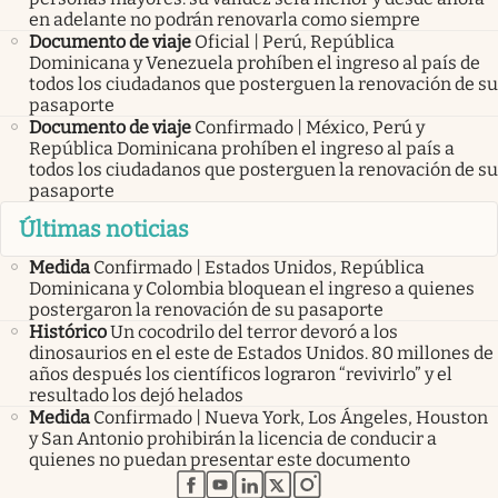
en adelante no podrán renovarla como siempre
Documento de viaje
Oficial | Perú, República
Dominicana y Venezuela prohíben el ingreso al país de
todos los ciudadanos que posterguen la renovación de su
pasaporte
Documento de viaje
Confirmado | México, Perú y
República Dominicana prohíben el ingreso al país a
todos los ciudadanos que posterguen la renovación de su
pasaporte
Últimas noticias
Medida
Confirmado | Estados Unidos, República
Dominicana y Colombia bloquean el ingreso a quienes
postergaron la renovación de su pasaporte
Histórico
Un cocodrilo del terror devoró a los
dinosaurios en el este de Estados Unidos. 80 millones de
años después los científicos lograron “revivirlo” y el
resultado los dejó helados
Medida
Confirmado | Nueva York, Los Ángeles, Houston
y San Antonio prohibirán la licencia de conducir a
quienes no puedan presentar este documento
abre en nueva pestaña
abre en nueva pestaña
abre en nueva pestaña
abre en nueva pestaña
abre en nueva pestaña