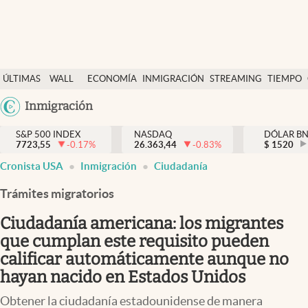
Últimas Noticias
ÚLTIMAS
WALL
ECONOMÍA
INMIGRACIÓN
STREAMING
TIEMPO
Finanzas y economía
NOTICIAS
STREET
Argentina
Inmigración
Wall Street y dólar
Y
España
Inmigración
DÓLAR
S&P 500 INDEX
NASDAQ
DÓLAR B
7723,55
-0.17
%
26.363,44
-0.83
%
México
$
1520
Trending
Cronista USA
Inmigración
Ciudadanía
USA
Tiempo
Colombia
Trámites migratorios
Uruguay
Ciencia y salud
Ciudadanía americana: los migrantes
Espiritual
que cumplan este requisito pueden
calificar automáticamente aunque no
Streaming
hayan nacido en Estados Unidos
PC y mobile
Obtener la ciudadanía estadounidense de manera