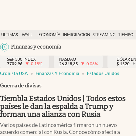
Últimas Noticias
ÚLTIMAS
WALL
ECONOMÍA
INMIGRACIÓN
STREAMING
TIEMPO
Finanzas y economía
NOTICIAS
STREET
Argentina
Finanzas y economía
Wall Street y dólar
Y
España
Inmigración
DÓLAR
S&P 500 INDEX
NASDAQ
DÓLAR B
7709,96
-0.18
%
26.348,35
-0.06
%
México
$
1520
Trending
Cronista USA
Finanzas Y Economía
Estados Unidos
USA
Tiempo
Colombia
Guerra de divisas
Uruguay
Ciencia y salud
Tiembla Estados Unidos | Todos estos
Espiritual
países le dan la espalda a Trump y
forman una alianza con Rusia
Streaming
Varios países de Latinoamérica firmaron un nuevo
PC y mobile
acuerdo comercial con Rusia. Conoce cómo afecta a