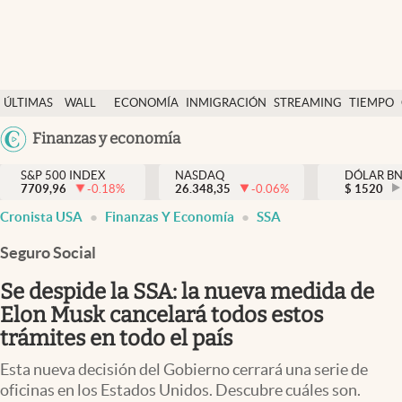
Últimas Noticias
ÚLTIMAS
WALL
ECONOMÍA
INMIGRACIÓN
STREAMING
TIEMPO
Finanzas y economía
NOTICIAS
STREET
Argentina
Finanzas y economía
Wall Street y dólar
Y
España
Inmigración
DÓLAR
S&P 500 INDEX
NASDAQ
DÓLAR B
7709,96
-0.18
%
26.348,35
-0.06
%
México
$
1520
Trending
Cronista USA
Finanzas Y Economía
SSA
USA
Tiempo
Colombia
Seguro Social
Uruguay
Ciencia y salud
Se despide la SSA: la nueva medida de
Espiritual
Elon Musk cancelará todos estos
trámites en todo el país
Streaming
Esta nueva decisión del Gobierno cerrará una serie de
PC y mobile
oficinas en los Estados Unidos. Descubre cuáles son.