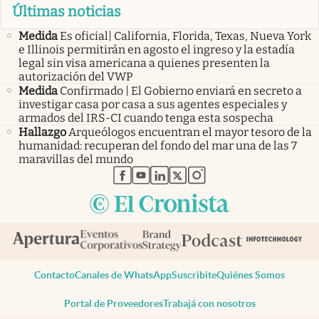
Últimas noticias
Medida
Es oficial| California, Florida, Texas, Nueva York
e Illinois permitirán en agosto el ingreso y la estadía
legal sin visa americana a quienes presenten la
autorización del VWP
Medida
Confirmado | El Gobierno enviará en secreto a
investigar casa por casa a sus agentes especiales y
armados del IRS-CI cuando tenga esta sospecha
Hallazgo
Arqueólogos encuentran el mayor tesoro de la
humanidad: recuperan del fondo del mar una de las 7
maravillas del mundo
abre en nueva pestaña
abre en nueva pestaña
abre en nueva pestaña
abre en nueva pestaña
abre en nueva pestaña
Contacto
Canales de WhatsApp
Suscribite
Quiénes Somos
Portal de Proveedores
Trabajá con nosotros