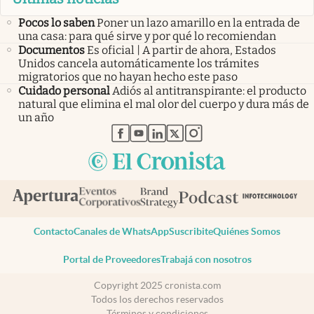
Pocos lo saben
Poner un lazo amarillo en la entrada de
una casa: para qué sirve y por qué lo recomiendan
Documentos
Es oficial | A partir de ahora, Estados
Unidos cancela automáticamente los trámites
migratorios que no hayan hecho este paso
Cuidado personal
Adiós al antitranspirante: el producto
natural que elimina el mal olor del cuerpo y dura más de
un año
abre en nueva pestaña
abre en nueva pestaña
abre en nueva pestaña
abre en nueva pestaña
abre en nueva pestaña
Contacto
Canales de WhatsApp
Suscribite
Quiénes Somos
Portal de Proveedores
Trabajá con nosotros
Copyright 2025 cronista.com
Todos los derechos reservados
Términos y condiciones