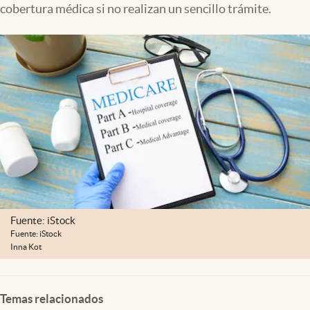
cobertura médica si no realizan un sencillo trámite.
Lifestyle
USA
Fuente: iStock
Fuente: iStock
Inna Kot
Temas relacionados