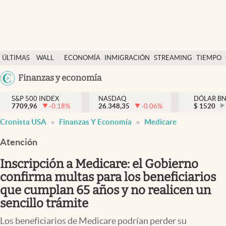
Últimas Noticias
ÚLTIMAS
WALL
ECONOMÍA
INMIGRACIÓN
STREAMING
TIEMPO
Finanzas y economía
NOTICIAS
STREET
Argentina
Finanzas y economía
Wall Street y dólar
Y
España
Inmigración
DÓLAR
S&P 500 INDEX
NASDAQ
DÓLAR B
7709,96
-0.18
%
26.348,35
-0.06
%
México
$
1520
Trending
Cronista USA
Finanzas Y Economía
Medicare
USA
Tiempo
Colombia
Atención
Uruguay
Ciencia y salud
Inscripción a Medicare: el Gobierno
Espiritual
confirma multas para los beneficiarios
que cumplan 65 años y no realicen un
Streaming
sencillo trámite
PC y mobile
Los beneficiarios de Medicare podrían perder su