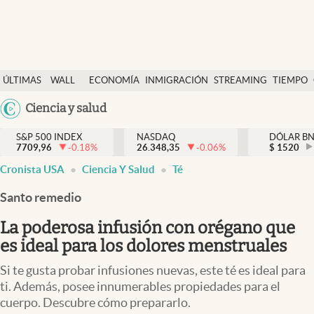
Últimas Noticias
ÚLTIMAS
WALL
ECONOMÍA
INMIGRACIÓN
STREAMING
TIEMPO
Finanzas y economía
NOTICIAS
STREET
Argentina
Ciencia y salud
Wall Street y dólar
Y
España
Inmigración
DÓLAR
S&P 500 INDEX
NASDAQ
DÓLAR B
7709,96
-0.18
%
26.348,35
-0.06
%
México
$
1520
Trending
Cronista USA
Ciencia Y Salud
Té
USA
Tiempo
Colombia
Santo remedio
Uruguay
Ciencia y salud
La poderosa infusión con orégano que
Espiritual
es ideal para los dolores menstruales
Streaming
Si te gusta probar infusiones nuevas, este té es ideal para
ti. Además, posee innumerables propiedades para el
PC y mobile
cuerpo. Descubre cómo prepararlo.