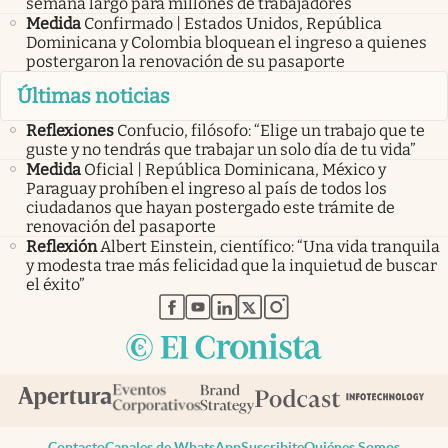
semana largo para millones de trabajadores
Medida
Confirmado | Estados Unidos, República
Dominicana y Colombia bloquean el ingreso a quienes
postergaron la renovación de su pasaporte
Últimas noticias
Reflexiones
Confucio, filósofo: “Elige un trabajo que te
guste y no tendrás que trabajar un solo día de tu vida”
Medida
Oficial | República Dominicana, México y
Paraguay prohíben el ingreso al país de todos los
ciudadanos que hayan postergado este trámite de
renovación del pasaporte
Reflexión
Albert Einstein, científico: “Una vida tranquila
y modesta trae más felicidad que la inquietud de buscar
el éxito”
abre en nueva pestaña
abre en nueva pestaña
abre en nueva pestaña
abre en nueva pestaña
abre en nueva pestaña
Contacto
Canales de WhatsApp
Suscribite
Quiénes Somos