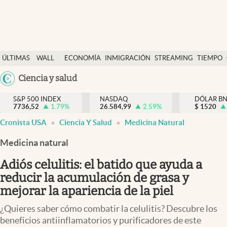
Últimas Noticias
ÚLTIMAS
WALL
ECONOMÍA
INMIGRACIÓN
STREAMING
TIEMPO
Finanzas y economía
NOTICIAS
STREET
Argentina
Ciencia y salud
Wall Street y dólar
Y
España
Inmigración
DÓLAR
S&P 500 INDEX
NASDAQ
DÓLAR B
7736,52
1.79
%
26.584,99
2.59
%
México
$
1520
Trending
Cronista USA
Ciencia Y Salud
Medicina Natural
USA
Tiempo
Colombia
Medicina natural
Uruguay
Ciencia y salud
Adiós celulitis: el batido que ayuda a
Espiritual
reducir la acumulación de grasa y
mejorar la apariencia de la piel
Streaming
¿Quieres saber cómo combatir la celulitis? Descubre los
PC y mobile
beneficios antiinflamatorios y purificadores de este