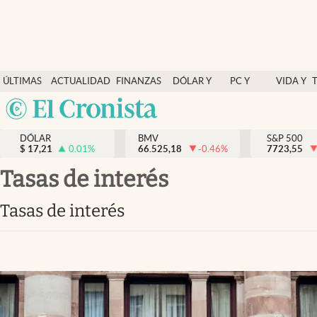
Últimas Noticias
ÚLTIMAS
ACTUALIDAD
FINANZAS
DÓLAR Y
PC Y
VIDA Y
Actualidad
NOTICIAS
Y
MERCADOS
CELULAR
ESTILO
Argentina
Finanzas y economía
ECONOMÍA
España
Dólar y mercados
DÓLAR
BMV
S&P 500
$
17,21
0.01
%
66.525,18
-0.46
%
México
7723,55
Internacionales
USA
tasas de interés
Opinión
Colombia
tasas de interés
Uruguay
Brand Strategy
Pc y celular
Vida y estilo
Tv