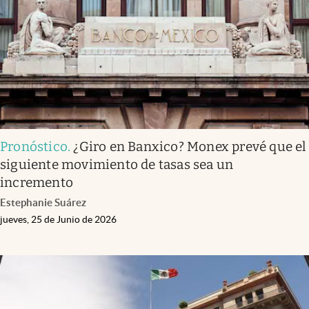
Clima
Espiritualidad
Mediakit
abre en nueva pestaña
México
Pronóstico
.
¿Giro en Banxico? Monex prevé que el
siguiente movimiento de tasas sea un
incremento
Estephanie Suárez
jueves, 25 de Junio de 2026