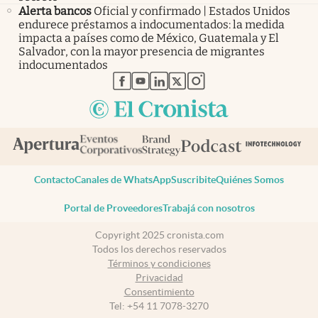
Alerta bancos
Oficial y confirmado | Estados Unidos
endurece préstamos a indocumentados: la medida
impacta a países como de México, Guatemala y El
Salvador, con la mayor presencia de migrantes
indocumentados
abre en nueva pestaña
abre en nueva pestaña
abre en nueva pestaña
abre en nueva pestaña
abre en nueva pestaña
Contacto
Canales de WhatsApp
Suscribite
Quiénes Somos
Portal de Proveedores
Trabajá con nosotros
Copyright 2025 cronista.com
Todos los derechos reservados
Términos y condiciones
Privacidad
Consentimiento
Tel:
+54 11 7078-3270