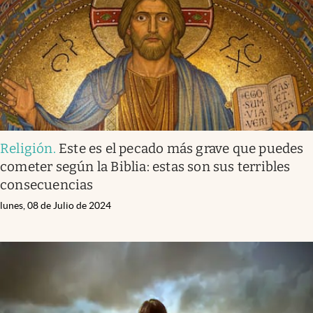
Clima
Espiritualidad
Mediakit
abre en nueva pestaña
México
Religión
.
Este es el pecado más grave que puedes
cometer según la Biblia: estas son sus terribles
consecuencias
lunes, 08 de Julio de 2024