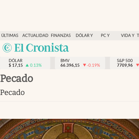
Últimas Noticias
ÚLTIMAS
ACTUALIDAD
FINANZAS
DÓLAR Y
PC Y
VIDA Y
Actualidad
NOTICIAS
Y
MERCADOS
CELULAR
ESTILO
Argentina
Finanzas y economía
ECONOMÍA
España
Dólar y mercados
DÓLAR
BMV
S&P 500
$
17,15
0.13
%
66.396,15
-0.19
%
México
7709,96
Internacionales
USA
pecado
Opinión
Colombia
pecado
Uruguay
Brand Strategy
Pc y celular
Vida y estilo
Tv