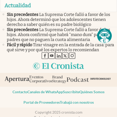
Actualidad
Sin precedentes
La Suprema Corte falló a favor de los
hijos. Ahora determinó que los adolescentes tienen
derecho a saber quién es su padre biológico
Sin precedentes
La Suprema Corte falló a favor de los
hijos. Ahora confirmó que habrá “mano dura” para los
padres que no paguen la cuota alimentaria
Fácil y rápido
Tirar vinagre en la entrada de la casa: para
qué sirve y por qué los expertos lo recomiendan
abre en nueva pestaña
abre en nueva pestaña
abre en nueva pestaña
abre en nueva pestaña
abre en nueva pestaña
Contacto
Canales de WhatsApp
Suscribite
Quiénes Somos
Portal de Proveedores
Trabajá con nosotros
Copyright 2025 cronista.com