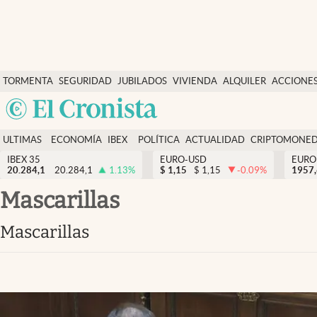
Últimas Noticias
TORMENTA
SEGURIDAD
JUBILADOS
VIVIENDA
ALQUILER
ACCIONE
Economía y finanzas
SOCIAL
Argentina
Política
España
Actualidad
ULTIMAS
ECONOMÍA
IBEX
POLÍTICA
ACTUALIDAD
CRIPTOMONE
México
NOTICIAS
Y
Y
IBEX 35
EURO-USD
EURO
Criptomonedas
20.284,1
20.284,1
1.13
%
$
1,15
$
1,15
-0.09
%
USA
1957
FINANZAS
EURO
Colombia
Mascarillas
España
Uruguay
Mascarillas