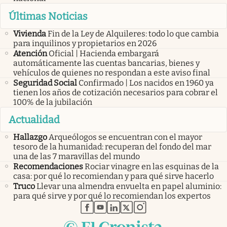
Últimas Noticias
Vivienda
Fin de la Ley de Alquileres: todo lo que cambia
para inquilinos y propietarios en 2026
Atención
Oficial | Hacienda embargará
automáticamente las cuentas bancarias, bienes y
vehículos de quienes no respondan a este aviso final
Seguridad Social
Confirmado | Los nacidos en 1960 ya
tienen los años de cotización necesarios para cobrar el
100% de la jubilación
Actualidad
Hallazgo
Arqueólogos se encuentran con el mayor
tesoro de la humanidad: recuperan del fondo del mar
una de las 7 maravillas del mundo
Recomendaciones
Rociar vinagre en las esquinas de la
casa: por qué lo recomiendan y para qué sirve hacerlo
Truco
Llevar una almendra envuelta en papel aluminio:
para qué sirve y por qué lo recomiendan los expertos
abre en nueva pestaña
abre en nueva pestaña
abre en nueva pestaña
abre en nueva pestaña
abre en nueva pestaña