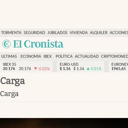
Últimas Noticias
TORMENTA
SEGURIDAD
JUBILADOS
VIVIENDA
ALQUILER
ACCIONE
Economía y finanzas
SOCIAL
Argentina
Política
España
Actualidad
ULTIMAS
ECONOMÍA
IBEX
POLÍTICA
ACTUALIDAD
CRIPTOMONE
México
NOTICIAS
Y
Y
IBEX 35
EURO-USD
EURONE
Criptomonedas
20.176
20.176
-0.02
%
$
1,16
$
1,16
0.01
%
USA
1965,65
FINANZAS
EURO
Colombia
carga
España
Uruguay
carga