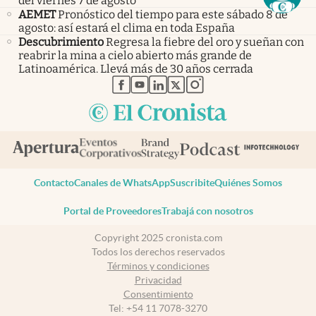
del viernes 7 de agosto
AEMET
Pronóstico del tiempo para este sábado 8 de
agosto: así estará el clima en toda España
Descubrimiento
Regresa la fiebre del oro y sueñan con
reabrir la mina a cielo abierto más grande de
Latinoamérica. Llevá más de 30 años cerrada
abre en nueva pestaña
abre en nueva pestaña
abre en nueva pestaña
abre en nueva pestaña
abre en nueva pestaña
Contacto
Canales de WhatsApp
Suscribite
Quiénes Somos
Portal de Proveedores
Trabajá con nosotros
Copyright 2025 cronista.com
Todos los derechos reservados
Términos y condiciones
Privacidad
Consentimiento
Tel:
+54 11 7078-3270