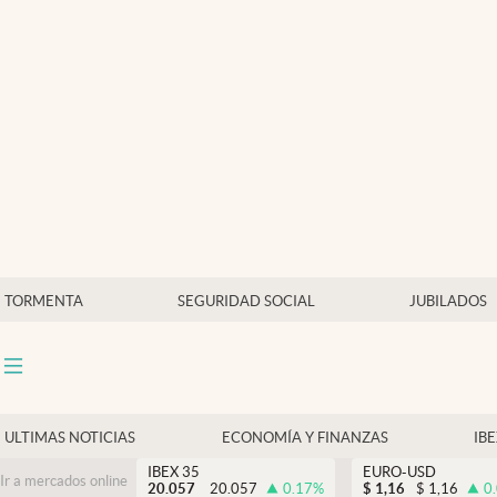
Últimas Noticias
Economía y finanzas
Política
Actualidad
Criptomonedas
TORMENTA
SEGURIDAD SOCIAL
JUBILADOS
ULTIMAS NOTICIAS
ECONOMÍA Y FINANZAS
IB
IBEX 35
EURO-USD
Ir a mercados online
20.057
20.057
0.17
%
$
1,16
$
1,16
0