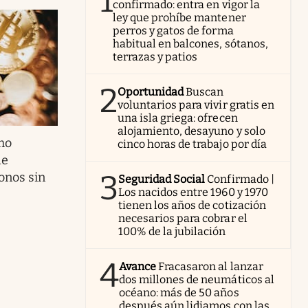
1
confirmado: entra en vigor la
ley que prohíbe mantener
perros y gatos de forma
habitual en balcones, sótanos,
terrazas y patios
2
Oportunidad
Buscan
voluntarios para vivir gratis en
una isla griega: ofrecen
alojamiento, desayuno y solo
mo
cinco horas de trabajo por día
de
3
onos sin
Seguridad Social
Confirmado |
Los nacidos entre 1960 y 1970
tienen los años de cotización
necesarios para cobrar el
100% de la jubilación
4
Avance
Fracasaron al lanzar
dos millones de neumáticos al
océano: más de 50 años
después aún lidiamos con las