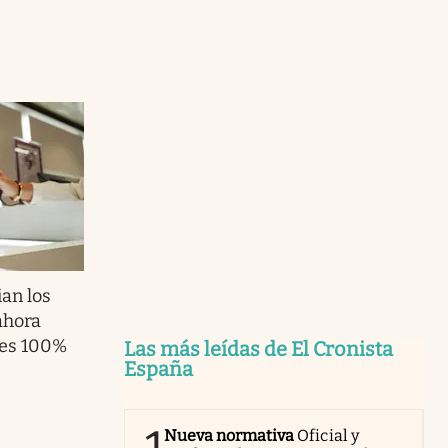
an los
ahora
 es 100%
Las más leídas de El Cronista
España
Nueva normativa
Oficial y