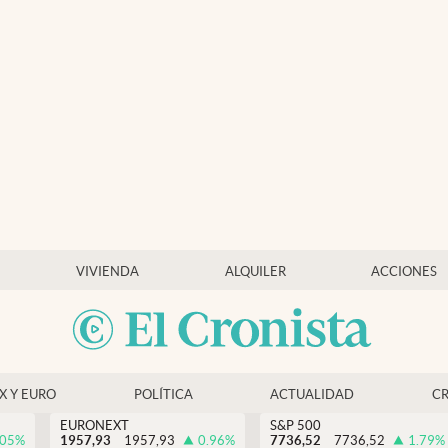
VIVIENDA
ALQUILER
ACCIONES
EX Y EURO
POLÍTICA
ACTUALIDAD
C
EURONEXT
S&P 500
.05
%
1957,93
1957,93
0.96
%
7736,52
7736,52
1.79
%