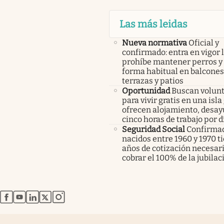
Las más leidas
Nueva normativa
Oficial y
confirmado: entra en vigor l
prohíbe mantener perros y 
forma habitual en balcones
terrazas y patios
Oportunidad
Buscan volunt
para vivir gratis en una isla
ofrecen alojamiento, desay
cinco horas de trabajo por d
Seguridad Social
Confirmad
nacidos entre 1960 y 1970 t
años de cotización necesar
cobrar el 100% de la jubilac
abre en nueva pestaña
abre en nueva pestaña
abre en nueva pestaña
abre en nueva pestaña
abre en nueva pestaña