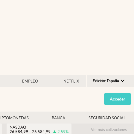
Edición:
España
EMPLEO
NETFLIX
Argentina
Acceder
España
México
RIPTOMONEDAS
BANCA
SEGURIDAD SOCIAL
USA
NASDAQ
Colombia
Ver más cotizaciones
26.584,99
26.584,99
2.59
%