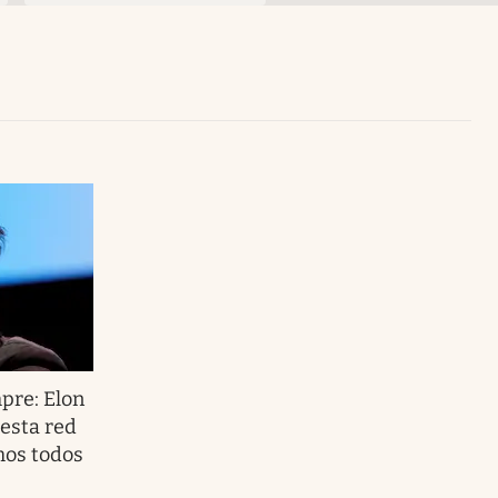
Uruguay
pre: Elon
esta red
amos todos