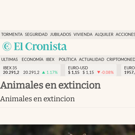
Últimas Noticias
TORMENTA
SEGURIDAD
JUBILADOS
VIVIENDA
ALQUILER
ACCIONE
Economía y finanzas
SOCIAL
Argentina
Política
España
Actualidad
ULTIMAS
ECONOMÍA
IBEX
POLÍTICA
ACTUALIDAD
CRIPTOMONE
México
NOTICIAS
Y
Y
IBEX 35
EURO-USD
EURO
Criptomonedas
20.291,2
20.291,2
1.17
%
$
1,15
$
1,15
-0.08
%
USA
1957
FINANZAS
EURO
Colombia
animales en extincion
España
Uruguay
animales en extincion