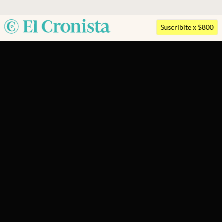
Argentina
Suscribite x $800
Últimas noticias
España
México
Dólar
USA
Members
Colombia
Economía y Política
Uruguay
Finanzas y Mercados
Mercados Online
Negocios
Columnistas
Otras secciones
Apertura