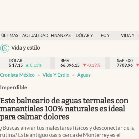
Últimas Noticias
ÚLTIMAS
ACTUALIDAD
FINANZAS
DÓLAR Y
PC Y
VIDA Y
Actualidad
NOTICIAS
Y
MERCADOS
CELULAR
ESTILO
Argentina
Vida y estilo
Finanzas y economía
ECONOMÍA
España
Dólar y mercados
DÓLAR
BMV
S&P 500
$
17,15
0.13
%
66.396,15
-0.19
%
México
7709,96
Internacionales
Cronista México
Vida Y Estilo
Aguas
USA
Opinión
Colombia
Imperdible
Uruguay
Brand Strategy
Este balneario de aguas termales con
Pc y celular
manantiales 100% naturales es ideal
para calmar dolores
Vida y estilo
¿Buscas aliviar tus malestares físicos y desconectar de la
Tv
rutina? Este antiguo oasis cerca de Monterrey es el