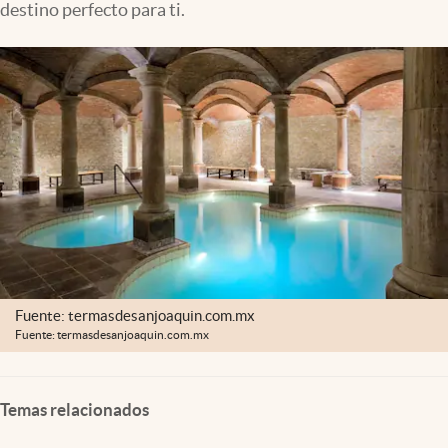
destino perfecto para ti.
Clima
Espiritualidad
Mediakit
abre en nueva pestaña
México
Fuente: termasdesanjoaquin.com.mx
Fuente: termasdesanjoaquin.com.mx
Temas relacionados