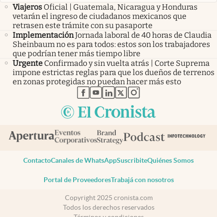
Viajeros
Oficial | Guatemala, Nicaragua y Honduras
vetarán el ingreso de ciudadanos mexicanos que
retrasen este trámite con su pasaporte
Implementación
Jornada laboral de 40 horas de Claudia
Sheinbaum no es para todos: estos son los trabajadores
que podrían tener más tiempo libre
Urgente
Confirmado y sin vuelta atrás | Corte Suprema
impone estrictas reglas para que los dueños de terrenos
en zonas protegidas no puedan hacer más esto
abre en nueva pestaña
abre en nueva pestaña
abre en nueva pestaña
abre en nueva pestaña
abre en nueva pestaña
Contacto
Canales de WhatsApp
Suscribite
Quiénes Somos
Portal de Proveedores
Trabajá con nosotros
Copyright 2025 cronista.com
Todos los derechos reservados