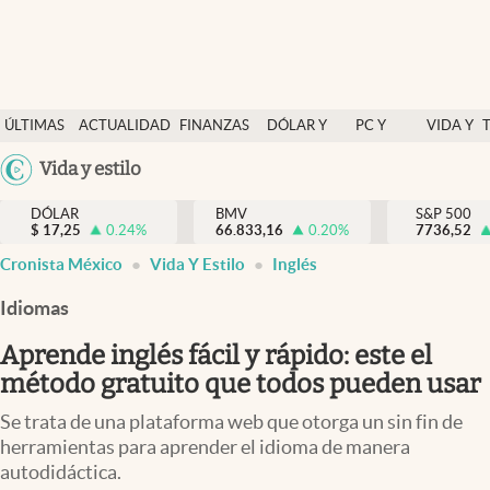
Últimas Noticias
ÚLTIMAS
ACTUALIDAD
FINANZAS
DÓLAR Y
PC Y
VIDA Y
Actualidad
NOTICIAS
Y
MERCADOS
CELULAR
ESTILO
Argentina
Vida y estilo
Finanzas y economía
ECONOMÍA
España
Dólar y mercados
DÓLAR
BMV
S&P 500
$
17,25
0.24
%
66.833,16
0.20
%
México
7736,52
Internacionales
Cronista México
Vida Y Estilo
Inglés
USA
Opinión
Colombia
Idiomas
Uruguay
Brand Strategy
Aprende inglés fácil y rápido: este el
Pc y celular
método gratuito que todos pueden usar
Vida y estilo
Se trata de una plataforma web que otorga un sin fin de
herramientas para aprender el idioma de manera
Tv
autodidáctica.