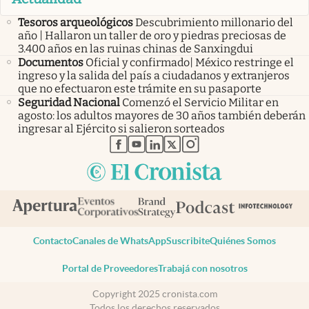
Tesoros arqueológicos
Descubrimiento millonario del
año | Hallaron un taller de oro y piedras preciosas de
3.400 años en las ruinas chinas de Sanxingdui
Documentos
Oficial y confirmado| México restringe el
ingreso y la salida del país a ciudadanos y extranjeros
que no efectuaron este trámite en su pasaporte
Seguridad Nacional
Comenzó el Servicio Militar en
agosto: los adultos mayores de 30 años también deberán
ingresar al Ejército si salieron sorteados
abre en nueva pestaña
abre en nueva pestaña
abre en nueva pestaña
abre en nueva pestaña
abre en nueva pestaña
Contacto
Canales de WhatsApp
Suscribite
Quiénes Somos
Portal de Proveedores
Trabajá con nosotros
Copyright 2025 cronista.com
Todos los derechos reservados