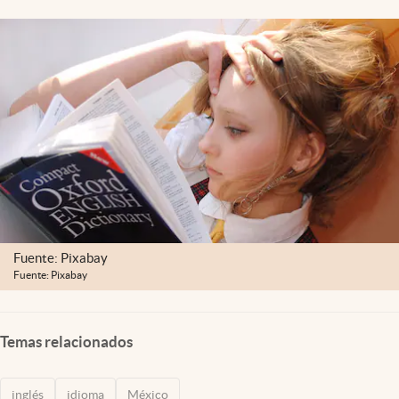
Clima
Espiritualidad
Mediakit
abre en nueva pestaña
México
Fuente: Pixabay
Fuente: Pixabay
Temas relacionados
inglés
idioma
México