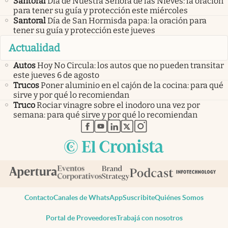
Santoral
Día de Nuestra Señora de las Nieves: la oración
para tener su guía y protección este miércoles
Santoral
Día de San Hormisda papa: la oración para
tener su guía y protección este jueves
Actualidad
Autos
Hoy No Circula: los autos que no pueden transitar
este jueves 6 de agosto
Trucos
Poner aluminio en el cajón de la cocina: para qué
sirve y por qué lo recomiendan
Truco
Rociar vinagre sobre el inodoro una vez por
semana: para qué sirve y por qué lo recomiendan
abre en nueva pestaña
abre en nueva pestaña
abre en nueva pestaña
abre en nueva pestaña
abre en nueva pestaña
Contacto
Canales de WhatsApp
Suscribite
Quiénes Somos
Portal de Proveedores
Trabajá con nosotros