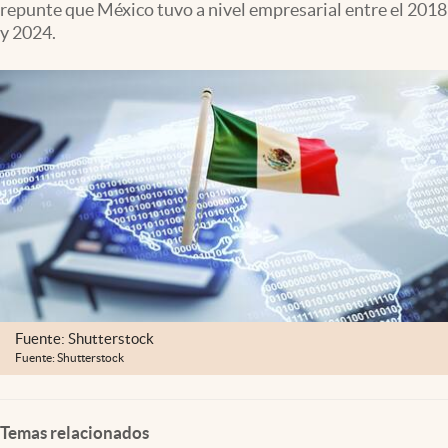
repunte que México tuvo a nivel empresarial entre el 2018
Clima
y 2024.
Espiritualidad
Mediakit
abre en nueva pestaña
México
Fuente: Shutterstock
Fuente: Shutterstock
Temas relacionados