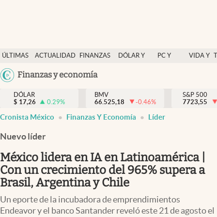
Últimas Noticias
ÚLTIMAS
ACTUALIDAD
FINANZAS
DÓLAR Y
PC Y
VIDA Y
Actualidad
NOTICIAS
Y
MERCADOS
CELULAR
ESTILO
Argentina
Finanzas y economía
Finanzas y economía
ECONOMÍA
España
Dólar y mercados
DÓLAR
BMV
S&P 500
$
17,26
0.29
%
66.525,18
-0.46
%
México
7723,55
Internacionales
Cronista México
Finanzas Y Economía
Líder
USA
Opinión
Colombia
Nuevo líder
Uruguay
Brand Strategy
México lidera en IA en Latinoamérica |
Pc y celular
Con un crecimiento del 965% supera a
Brasil, Argentina y Chile
Vida y estilo
Un eporte de la incubadora de emprendimientos
Tv
Endeavor y el banco Santander reveló este 21 de agosto el