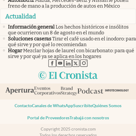
Automotriz
Mazda, Mercedes-Benz y Nissan le ponen
freno de mano a la producción de autos en México
Actualidad
Información general
Los hechos históricos e insólitos
que ocurrieron un 8 de agosto en el mundo
Soluciones caseras
Tirar el café usado en el inodoro: para
qué sirve y por qué lo recomiendan
Hogar
Mezclar hojas de laurel con bicarbonato: para qué
sirve y por qué ya se aplica en los hogares
abre en nueva pestaña
abre en nueva pestaña
abre en nueva pestaña
abre en nueva pestaña
abre en nueva pestaña
Contacto
Canales de WhatsApp
Suscribite
Quiénes Somos
Portal de Proveedores
Trabajá con nosotros
Copyright 2025 cronista.com
Todos los derechos reservados