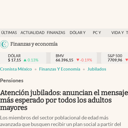
Últimas Noticias
ÚLTIMAS
ACTUALIDAD
FINANZAS
DÓLAR Y
PC Y
VIDA Y
Actualidad
NOTICIAS
Y
MERCADOS
CELULAR
ESTILO
Argentina
Finanzas y economía
Finanzas y economía
ECONOMÍA
España
Dólar y mercados
DÓLAR
BMV
S&P 500
$
17,15
0.13
%
66.396,15
-0.19
%
México
7709,96
Internacionales
Cronista México
Finanzas Y Economía
Jubilados
USA
Opinión
Colombia
Pensiones
Uruguay
Brand Strategy
Atención jubilados: anuncian el mensaje
Pc y celular
más esperado por todos los adultos
mayores
Vida y estilo
Los miembros del sector poblacional de edad más
Tv
avanzada que busquen recibir un plan social a partir del