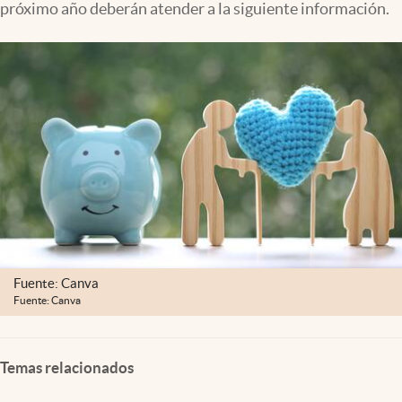
próximo año deberán atender a la siguiente información.
Clima
Espiritualidad
Mediakit
abre en nueva pestaña
México
Fuente: Canva
Fuente: Canva
Temas relacionados