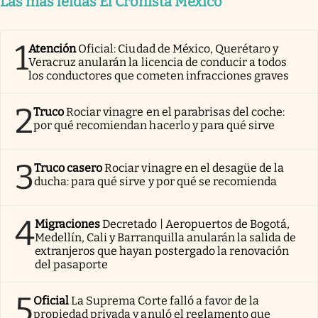
Las más leídas El Cronista México
1
Atención
Oficial: Ciudad de México, Querétaro y
Veracruz anularán la licencia de conducir a todos
los conductores que cometen infracciones graves
2
Truco
Rociar vinagre en el parabrisas del coche:
por qué recomiendan hacerlo y para qué sirve
3
Truco casero
Rociar vinagre en el desagüe de la
ducha: para qué sirve y por qué se recomienda
4
Migraciones
Decretado | Aeropuertos de Bogotá,
Medellín, Cali y Barranquilla anularán la salida de
extranjeros que hayan postergado la renovación
del pasaporte
5
Oficial
La Suprema Corte falló a favor de la
propiedad privada y anuló el reglamento que