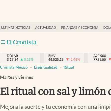
Últimas Noticias
ÚLTIMAS NOTICIAS
ACTUALIDAD
FINANZAS Y ECONOMÍA
DÓL
Actualidad
Finanzas y economía
Dólar y mercados
DÓLAR
BMV
S&P 500
Internacionales
$
17,24
0.15
%
66.525,18
-0.46
%
7723,55
Opinión
Cronista México
Espiritualidad
Ritual
Brand Strategy
Martes y viernes
Pc y celular
El ritual con sal y limón
Vida y estilo
Tv
Mejora la suerte y tu economía con una limpie