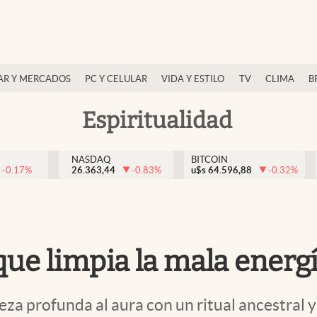
AR Y MERCADOS
PC Y CELULAR
VIDA Y ESTILO
TV
CLIMA
B
Espiritualidad
NASDAQ
BITCOIN
-0.17
%
26.363,44
-0.83
%
u$s
64.596,88
-0.32
%
 que limpia la mala energí
za profunda al aura con un ritual ancestral y 