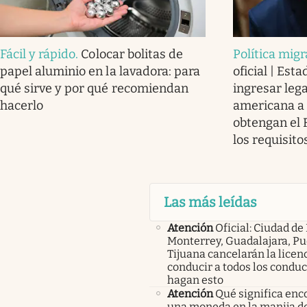
Fácil y rápido
.
Colocar bolitas de
Política migr
papel aluminio en la lavadora: para
oficial | Est
qué sirve y por qué recomiendan
ingresar leg
hacerlo
americana a 
obtengan el 
los requisito
Las más leídas
Atención
Oficial: Ciudad de
Monterrey, Guadalajara, Pu
Tijuana cancelarán la licen
conducir a todos los condu
hagan esto
Atención
Qué significa enc
una moneda en la manija de