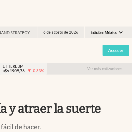
6 de agosto de 2026
Edición:
México
RAND STRATEGY
Argentina
Acceder
España
México
ETHEREUM
Ver más cotizaciones
u$s
1909,76
-0.33
%
USA
Colombia
Uruguay
a y atraer la suerte
fácil de hacer.