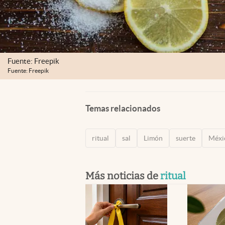
Fuente: Freepik
Fuente: Freepik
Temas relacionados
ritual
sal
Limón
suerte
Méxi
Más noticias de
ritual