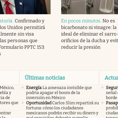
atoria
.
Confirmado y
En pocos minutos
.
No es
ados Unidos permitirá
bicarbonato ni vinagre: la
almente sin visa
ideal de eliminar el sarro 
las personas que
orificios de la ducha y evi
Formulario PPTC 153:
reducir la presión
s
Últimas noticias
Actua
 México,
Energía
La amenaza invisible que
Seguri
ebla y
podría apagar el boom de la
señal 
cia de
inversión en México
borde 
ctores que
Oportunidad
Carlos Slim repartirá su
Pasap
fortuna: cómo los ciudadanos
prohíb
ontrar
mexicanos podrán recibir su dinero y
ciuda
 la
qué requisitos deberán cumplir
tengan