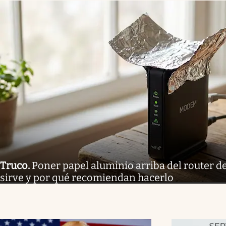
Truco
.
Poner papel aluminio arriba del router de
sirve y por qué recomiendan hacerlo