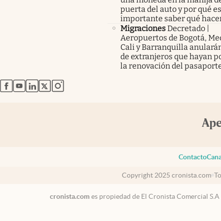
puerta del auto y por qué e
importante saber qué hace
Migraciones
Decretado |
Aeropuertos de Bogotá, Med
Cali y Barranquilla anularán
de extranjeros que hayan p
la renovación del pasaport
abre en nueva pestaña
abre en nueva pestaña
abre en nueva pestaña
abre en nueva pestaña
abre en nueva pestaña
Contacto
Cana
Copyright 2025 cronista.com
To
cronista.com
es propiedad de El Cronista Comercial S.A
México