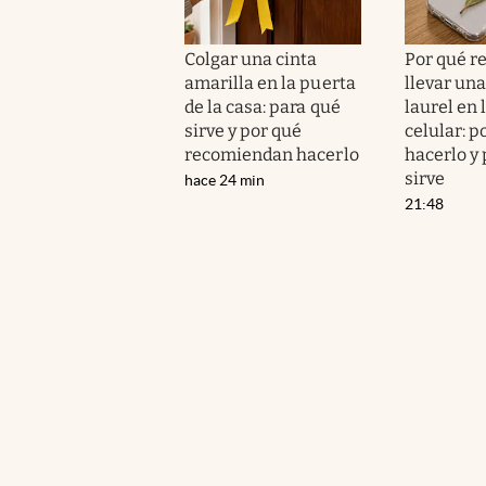
Colgar una cinta
Por qué 
amarilla en la puerta
llevar una
de la casa: para qué
laurel en 
sirve y por qué
celular: p
recomiendan hacerlo
hacerlo y
sirve
hace 24 min
21:48