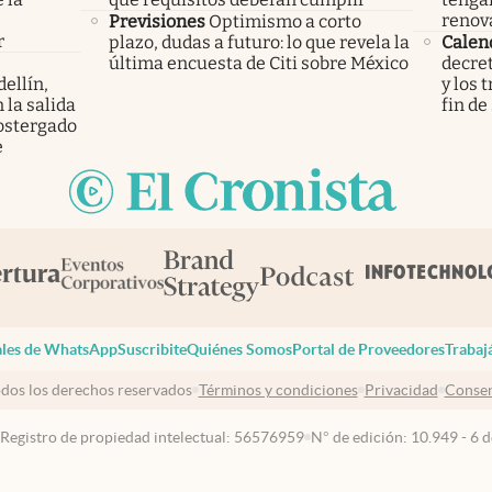
s
renov
Previsiones
Optimismo a corto
r
plazo, dudas a futuro: lo que revela la
Calen
última encuesta de Citi sobre México
decret
ellín,
y los 
 la salida
fin de
ostergado
e
les de WhatsApp
Suscribite
Quiénes Somos
Portal de Proveedores
Trabaj
dos los derechos reservados
Términos y condiciones
Privacidad
Consen
 Registro de propiedad intelectual: 56576959
N° de edición: 10.949 - 6 