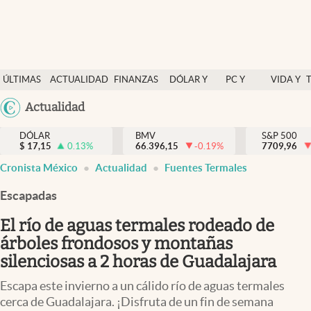
Últimas Noticias
ÚLTIMAS
ACTUALIDAD
FINANZAS
DÓLAR Y
PC Y
VIDA Y
Actualidad
NOTICIAS
Y
MERCADOS
CELULAR
ESTILO
Argentina
Actualidad
Finanzas y economía
ECONOMÍA
España
Dólar y mercados
DÓLAR
BMV
S&P 500
$
17,15
0.13
%
66.396,15
-0.19
%
México
7709,96
Internacionales
Cronista México
Actualidad
Fuentes Termales
USA
Opinión
Colombia
Escapadas
Uruguay
Brand Strategy
El río de aguas termales rodeado de
Pc y celular
árboles frondosos y montañas
silenciosas a 2 horas de Guadalajara
Vida y estilo
Escapa este invierno a un cálido río de aguas termales
Tv
cerca de Guadalajara. ¡Disfruta de un fin de semana