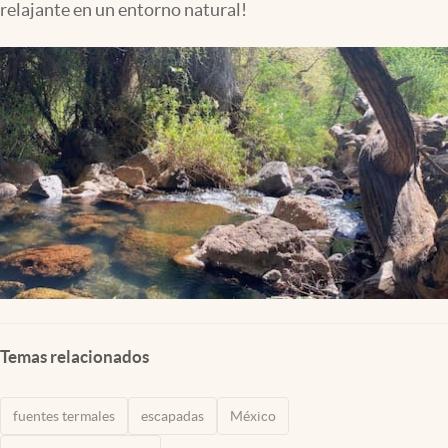
relajante en un entorno natural!
Clima
Espiritualidad
Mediakit
abre en nueva pestaña
México
Temas relacionados
fuentes termales
escapadas
México