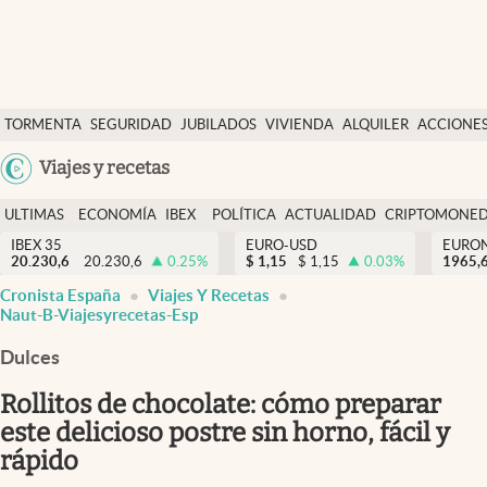
Últimas Noticias
TORMENTA
SEGURIDAD
JUBILADOS
VIVIENDA
ALQUILER
ACCIONE
Economía y finanzas
SOCIAL
Argentina
Viajes y recetas
Política
España
Actualidad
ULTIMAS
ECONOMÍA
IBEX
POLÍTICA
ACTUALIDAD
CRIPTOMONE
México
NOTICIAS
Y
Y
IBEX 35
EURO-USD
EURO
Criptomonedas
20.230,6
20.230,6
0.25
%
$
1,15
$
1,15
0.03
%
USA
1965,
FINANZAS
EURO
Cronista España
Viajes Y Recetas
Colombia
España
Naut-B-Viajesyrecetas-Esp
Uruguay
Dulces
Rollitos de chocolate: cómo preparar
este delicioso postre sin horno, fácil y
rápido