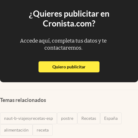
¿Quieres publicitar en
Cronista.com?
Accede aquí, completa tus datos y te
contactaremos.
abre en nueva pestaña
Quiero publicitar
Temas relacionados
naut-b-viajesyrecetas-esp
postre
Recetas
España
alimentación
receta