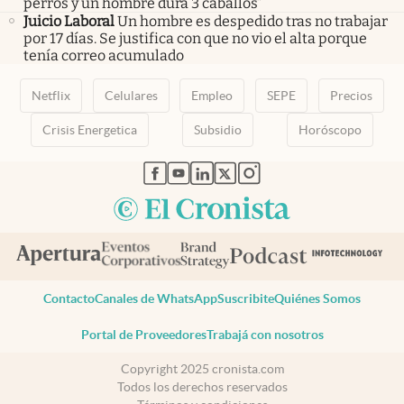
perros y un hombre dura 3 caballos”
Juicio Laboral
Un hombre es despedido tras no trabajar
por 17 días. Se justifica con que no vio el alta porque
tenía correo acumulado
Netflix
Celulares
Empleo
SEPE
Precios
Crisis Energetica
Subsidio
Horóscopo
abre en nueva pestaña
abre en nueva pestaña
abre en nueva pestaña
abre en nueva pestaña
abre en nueva pestaña
Contacto
Canales de WhatsApp
Suscribite
Quiénes Somos
Portal de Proveedores
Trabajá con nosotros
Copyright 2025 cronista.com
Todos los derechos reservados