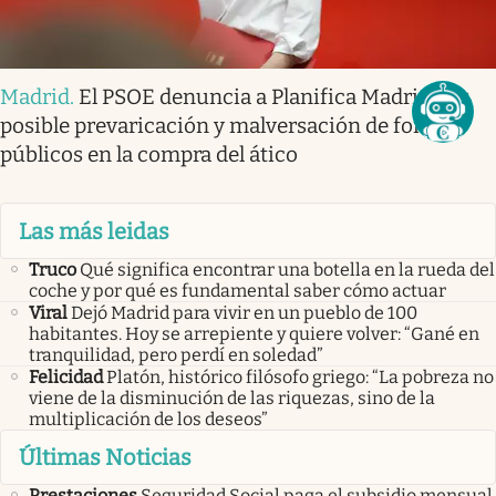
Madrid
.
El PSOE denuncia a Planifica Madrid por
posible prevaricación y malversación de fondos
públicos en la compra del ático
Las más leidas
Truco
Qué significa encontrar una botella en la rueda del
coche y por qué es fundamental saber cómo actuar
Viral
Dejó Madrid para vivir en un pueblo de 100
habitantes. Hoy se arrepiente y quiere volver: “Gané en
tranquilidad, pero perdí en soledad”
Felicidad
Platón, histórico filósofo griego: “La pobreza no
viene de la disminución de las riquezas, sino de la
multiplicación de los deseos”
Últimas Noticias
Prestaciones
Seguridad Social paga el subsidio mensual
que pueden cobrar las amas de casa sin pensión