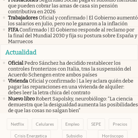
contributiva en 2026
Trabajadores
Oficial y confirmado | El Gobierno aumentó
los salarios en julio, pero no le ganaron a la inflación
FIFA
Confirmado | El Gobierno responde al reclamo por
la final del Mundial 2030 y fija su postura sobre España y
Marruecos
Actualidad
Oficial
Pedro Sánchez ha decidido restablecer los
controles fronterizos con Italia, tras la suspensión del
Acuerdo Schengen entre ambos países
Vivienda
Oficial y confirmado | La ley aclara quién debe
pagar las reparaciones en una vivienda de alquiler:
debes leer la letra chica del contrato
Nuevo libro
Robert Sapolsky, neurobiólogo: “La ciencia
demuestra que la desigualdad aumenta las posibilidades
de que las cosas no salgan bien”
Netflix
Celulares
Empleo
SEPE
Precios
Crisis Energetica
Subsidio
Horóscopo
abre en nueva pestaña
abre en nueva pestaña
abre en nueva pestaña
abre en nueva pestaña
abre en nueva pestaña