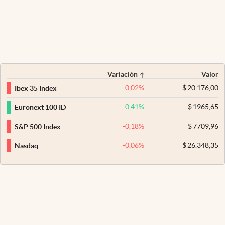
Variación
Valor
-0,02
%
$
20.176,00
Ibex 35 Index
0,41
%
$
1965,65
Euronext 100 ID
-0,18
%
$
7709,96
S&P 500 Index
-0,06
%
$
26.348,35
Nasdaq