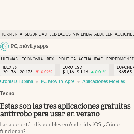
Últimas Noticias
TORMENTA
SEGURIDAD
JUBILADOS
VIVIENDA
ALQUILER
ACCIONE
Economía y finanzas
SOCIAL
Argentina
PC, móvil y apps
Política
España
Actualidad
ULTIMAS
ECONOMÍA
IBEX
POLÍTICA
ACTUALIDAD
CRIPTOMONE
México
NOTICIAS
Y
Y
IBEX 35
EURO-USD
EURONE
Criptomonedas
20.176
20.176
-0.02
%
$
1,16
$
1,16
0.01
%
USA
1965,65
FINANZAS
EURO
Cronista España
PC, Móvil Y Apps
Aplicaciones Móviles
Colombia
España
Uruguay
Tecno
Estas son las tres aplicaciones gratuitas
antirrobo para usar en verano
Las apps están disponibles en Android y iOS. ¿Cómo
funcionan?