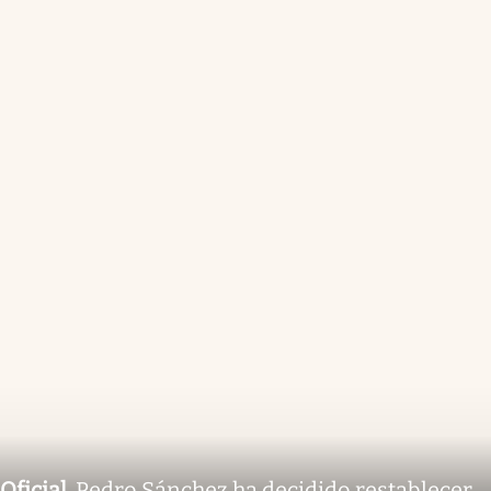
Oficial
.
Pedro Sánchez ha decidido restablecer
los controles fronterizos con Italia, tras la