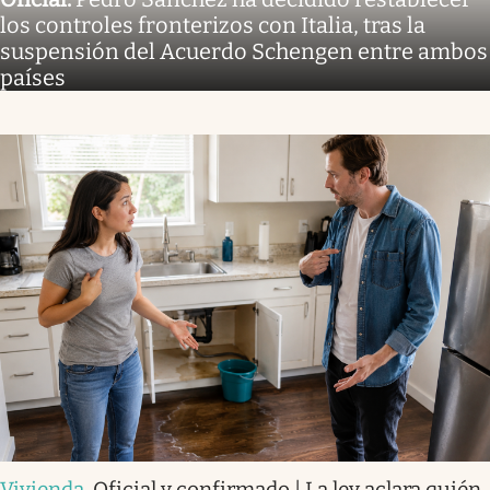
suspensión del Acuerdo Schengen entre ambos
países
Vivienda
.
Oficial y confirmado | La ley aclara quién
debe pagar las reparaciones en una vivienda de