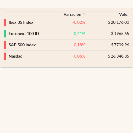
Variación
Valor
-0,02
%
$
20.176,00
Ibex 35 Index
0,41
%
$
1965,65
Euronext 100 ID
-0,18
%
$
7709,96
S&P 500 Index
-0,06
%
$
26.348,35
Nasdaq