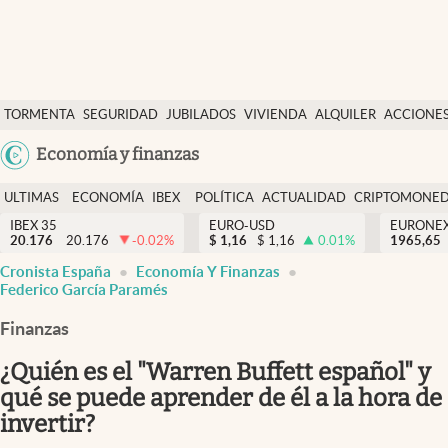
Últimas Noticias
TORMENTA
SEGURIDAD
JUBILADOS
VIVIENDA
ALQUILER
ACCIONE
Economía y finanzas
SOCIAL
Argentina
Economía y finanzas
Política
España
Actualidad
ULTIMAS
ECONOMÍA
IBEX
POLÍTICA
ACTUALIDAD
CRIPTOMONE
México
NOTICIAS
Y
Y
IBEX 35
EURO-USD
EURONE
Criptomonedas
20.176
20.176
-0.02
%
$
1,16
$
1,16
0.01
%
USA
1965,65
FINANZAS
EURO
Cronista España
Economía Y Finanzas
Colombia
España
Federico García Paramés
Uruguay
Finanzas
¿Quién es el "Warren Buffett español" y
qué se puede aprender de él a la hora de
invertir?