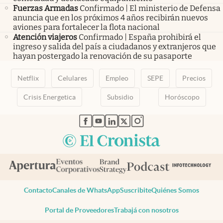
Fuerzas Armadas
Confirmado | El ministerio de Defensa
anuncia que en los próximos 4 años recibirán nuevos
aviones para fortalecer la flota nacional
Atención viajeros
Confirmado | España prohibirá el
ingreso y salida del país a ciudadanos y extranjeros que
hayan postergado la renovación de su pasaporte
Netflix
Celulares
Empleo
SEPE
Precios
Crisis Energetica
Subsidio
Horóscopo
abre en nueva pestaña
abre en nueva pestaña
abre en nueva pestaña
abre en nueva pestaña
abre en nueva pestaña
Contacto
Canales de WhatsApp
Suscribite
Quiénes Somos
Portal de Proveedores
Trabajá con nosotros