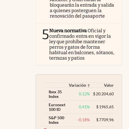
bloquearán la entrada y salida
a quienes posterguen la
renovación del pasaporte
5
Nueva normativa
Oficial y
confirmado: entra en vigor la
ley que prohíbe mantener
perros y gatos de forma
habitual en balcones, sótanos,
terrazas y patios
Variación
Valor
Ibex 35
0,12
%
$
20.204,60
Index
Euronext
0,41
%
$
1965,65
100 ID
S&P 500
-0,18
%
$
7709,96
Index