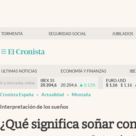
Últimas Noticias
TORMENTA
SEGURIDAD SOCIAL
JUBILADOS
Economía y finanzas
Política
Actualidad
Criptomonedas
ULTIMAS NOTICIAS
ECONOMÍA Y FINANZAS
IB
IBEX 35
EURO-USD
Ir a mercados online
20.204,6
20.204,6
0.12
%
$
1,16
$
1,16
Cronista España
Actualidad
Montaña
Interpretación de los sueños
¿Qué significa soñar co