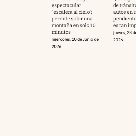
espectacular
de tránsit
“escalera al cielo”:
autos en 
permite subir una
pendiente
montaña en solo 10
es tan im
minutos
jueves, 28 
miércoles, 10 de Junio de
2026
2026