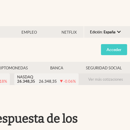
Edición:
España
EMPLEO
NETFLIX
Argentina
Acceder
España
México
RIPTOMONEDAS
BANCA
SEGURIDAD SOCIAL
USA
NASDAQ
Colombia
Ver más cotizaciones
.18
%
26.348,35
26.348,35
-0.06
%
Uruguay
espuesta de los