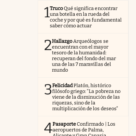
1
Truco
Qué significa encontrar
una botella en la rueda del
coche y por qué es fundamental
saber cómo actuar
2
Hallazgo
Arqueólogos se
encuentran con el mayor
tesoro de la humanidad:
recuperan del fondo del mar
una de las 7 maravillas del
mundo
3
Felicidad
Platón, histórico
filósofo griego: “La pobreza no
viene de la disminución de las
riquezas, sino de la
multiplicación de los deseos”
4
Pasaporte
Confirmado | Los
aeropuertos de Palma,
Alicante y Gran Canaria