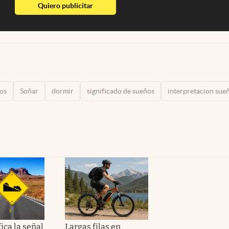
abre en nueva pestaña
Quiero publicitar
os
Soñar
dormir
significado de sueños
interpretacion sue
ica la señal
Largas filas en