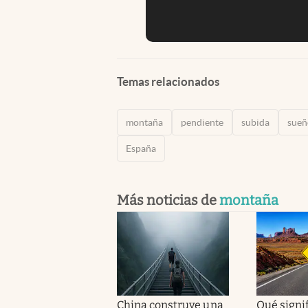
Temas relacionados
montaña
pendiente
subida
sueñ
España
Más noticias de
montaña
China construye una
Qué signif