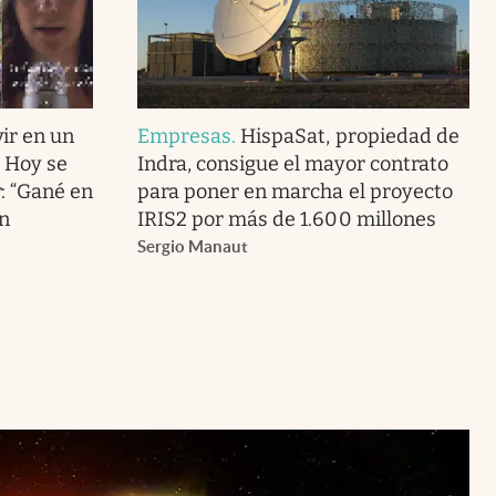
ir en un
Empresas
.
HispaSat, propiedad de
. Hoy se
Indra, consigue el mayor contrato
r: “Gané en
para poner en marcha el proyecto
en
IRIS2 por más de 1.600 millones
Sergio Manaut