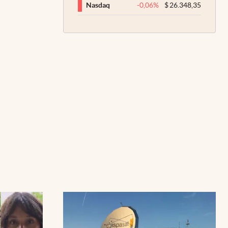
-0,06
%
$
26.348,35
Nasdaq