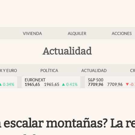
VIVIENDA
ALQUILER
ACCIONES
Actualidad
EX Y EURO
POLÍTICA
ACTUALIDAD
C
EURONEXT
S&P 500
0.34
%
1965,65
1965,65
0.41
%
7709,96
7709,96
-0
n escalar montañas? La r