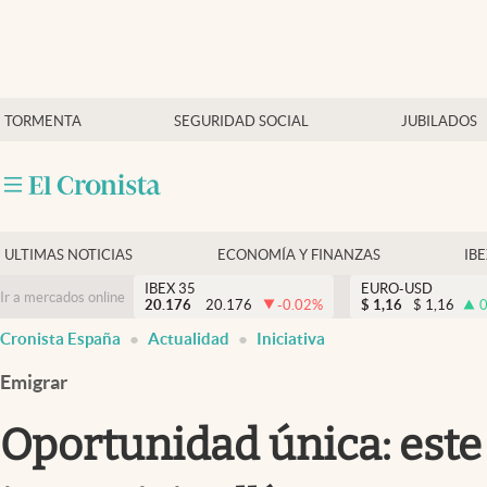
Últimas Noticias
TORMENTA
SEGURIDAD SOCIAL
JUBILADOS
Economía y finanzas
Política
Actualidad
Criptomonedas
ULTIMAS NOTICIAS
ECONOMÍA Y FINANZAS
IB
IBEX 35
EURO-USD
Ir a mercados online
20.176
20.176
-0.02
%
$
1,16
$
1,16
0
Cronista España
Actualidad
Iniciativa
Emigrar
Oportunidad única: este