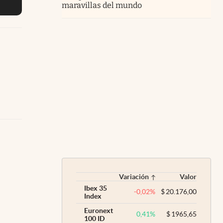
maravillas del mundo
Variación
Valor
Ibex 35
-0,02
%
$
20.176,00
Index
Euronext
0,41
%
$
1965,65
100 ID