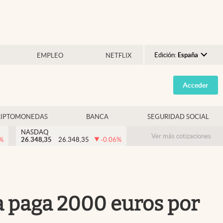
Edición:
España
EMPLEO
NETFLIX
Argentina
Acceder
España
México
RIPTOMONEDAS
BANCA
SEGURIDAD SOCIAL
USA
NASDAQ
Colombia
Ver más cotizaciones
%
26.348,35
26.348,35
-0.06
%
Uruguay
a paga 2000 euros por