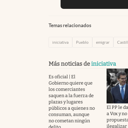
Temas relacionados
iniciativa
Pueblo
emigrar
Castil
Más noticias de
iniciativa
Es oficial | El
Gobierno quiere que
los comerciantes
saquen a la fuerza de
plazas y lugares
El PP le d
públicos a quienes no
a Vox y no
consuman, aunque
propuesta
no cometan ningún
ilegalizar 
delito