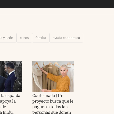
la y León
euros
familia
ayuda economica
a la espalda
Confirmado | Un
 apoya la
proyecto busca que le
 de
paguen a todas las
a Bildu:
personas que donen