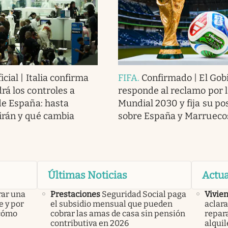
icial | Italia confirma
FIFA
.
Confirmado | El Gob
á los controles a
responde al reclamo por la
de España: hasta
Mundial 2030 y fija su po
irán y qué cambia
sobre España y Marrueco
Últimas Noticias
Actua
rar una
Prestaciones
Seguridad Social paga
Vivie
e y por
el subsidio mensual que pueden
aclara
 cómo
cobrar las amas de casa sin pensión
repara
contributiva en 2026
alquil