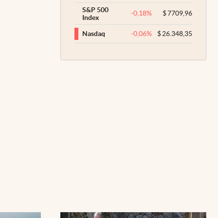
S&P 500
-0,18
%
$
7709,96
Index
-0,06
%
$
26.348,35
Nasdaq