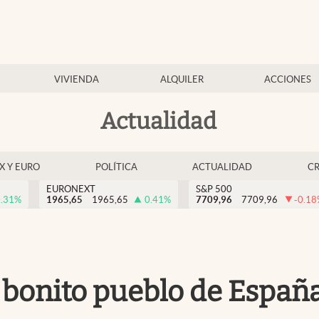
VIVIENDA
ALQUILER
ACCIONES
Actualidad
EX Y EURO
POLÍTICA
ACTUALIDAD
C
EURONEXT
S&P 500
.31
%
1965,65
1965,65
0.41
%
7709,96
7709,96
-0.18
 bonito pueblo de Españ