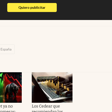
abre en nueva pestaña
Quiero publicitar
España
t ya no
Los Cedear que
romesas:
recomiendan los