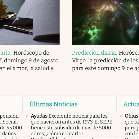
iaria
.
Horóscopo de
Predicción diaria
.
Horósc
, domingo 9 de agosto:
Virgo: la predicción de los
en el amor, la salud y
para este domingo 9 de a
Últimas Noticias
Actua
 pensión
Ayudas
Excelente noticia para los
Obras
 Social.
que nacieron antes de 1973. El SEPE
que fa
de 55.000
tiene este subsidio de más de 5000
pero p
r daños
euros, ¿cómo cobrarlo?
con lo