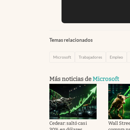
Temas relacionados
Microsoft
Trabajadores
Empleo
Más noticias de
Microsoft
Cedear: saltó casi
Wall Stree
30% en dólares,
compra p