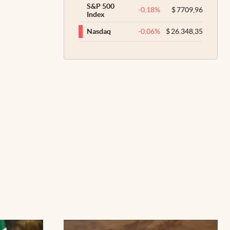
S&P 500
-0,18
%
$
7709,96
Index
-0,06
%
$
26.348,35
Nasdaq