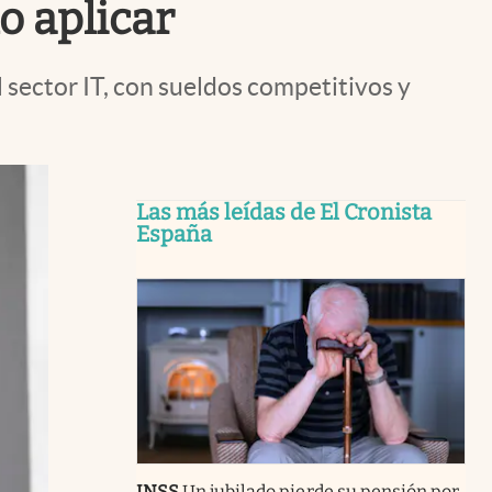
o aplicar
 sector IT, con sueldos competitivos y
Las más leídas de El Cronista
España
INSS
Un jubilado pierde su pensión por