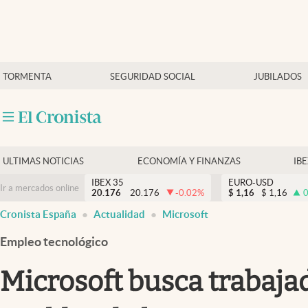
Últimas Noticias
TORMENTA
SEGURIDAD SOCIAL
JUBILADOS
Economía y finanzas
Política
Actualidad
Criptomonedas
ULTIMAS NOTICIAS
ECONOMÍA Y FINANZAS
IB
IBEX 35
EURO-USD
Ir a mercados online
20.176
20.176
-0.02
%
$
1,16
$
1,16
0
Cronista España
Actualidad
Microsoft
Empleo tecnológico
Microsoft busca trabaja