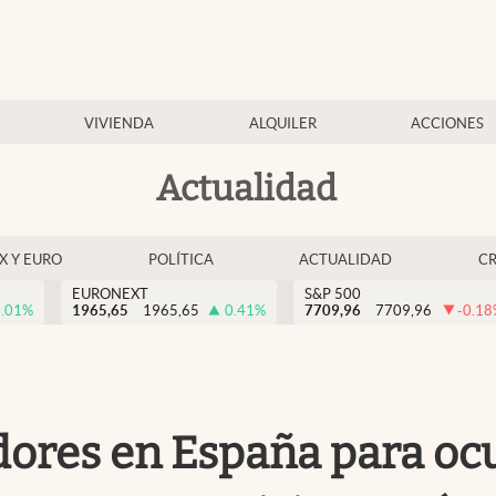
VIVIENDA
ALQUILER
ACCIONES
Actualidad
EX Y EURO
POLÍTICA
ACTUALIDAD
C
EURONEXT
S&P 500
.01
%
1965,65
1965,65
0.41
%
7709,96
7709,96
-0.18
dores en España para oc