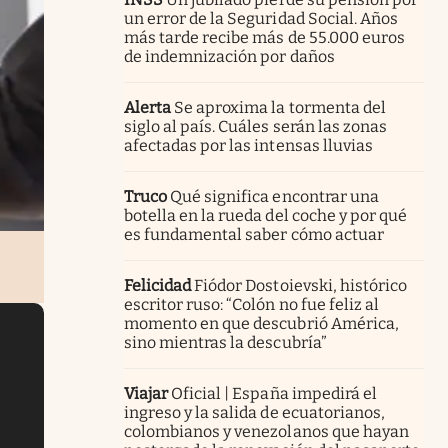
un error de la Seguridad Social. Años
más tarde recibe más de 55.000 euros
de indemnización por daños
Alerta
Se aproxima la tormenta del
siglo al país. Cuáles serán las zonas
afectadas por las intensas lluvias
Truco
Qué significa encontrar una
botella en la rueda del coche y por qué
es fundamental saber cómo actuar
Felicidad
Fiódor Dostoievski, histórico
escritor ruso: “Colón no fue feliz al
momento en que descubrió América,
sino mientras la descubría”
Viajar
Oficial | España impedirá el
ingreso y la salida de ecuatorianos,
colombianos y venezolanos que hayan