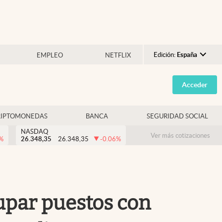
Edición:
España
EMPLEO
NETFLIX
Argentina
Acceder
España
México
RIPTOMONEDAS
BANCA
SEGURIDAD SOCIAL
USA
NASDAQ
Colombia
Ver más cotizaciones
%
26.348,35
26.348,35
-0.06
%
Uruguay
upar puestos con