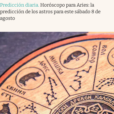
Predicción diaria
.
Horóscopo para Aries: la
predicción de los astros para este sábado 8 de
agosto