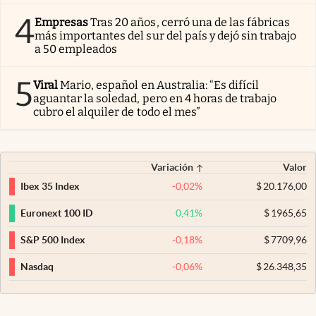
4
Empresas
Tras 20 años, cerró una de las fábricas
más importantes del sur del país y dejó sin trabajo
a 50 empleados
5
Viral
Mario, español en Australia: “Es difícil
aguantar la soledad, pero en 4 horas de trabajo
cubro el alquiler de todo el mes”
Variación
Valor
-0,02
%
$
20.176,00
Ibex 35 Index
0,41
%
$
1965,65
Euronext 100 ID
-0,18
%
$
7709,96
S&P 500 Index
-0,06
%
$
26.348,35
Nasdaq