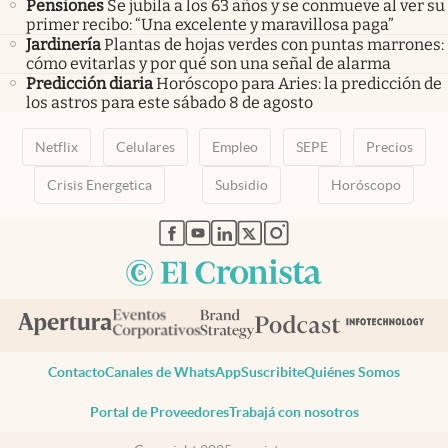
Pensiones
Se jubila a los 63 años y se conmueve al ver su
primer recibo: “Una excelente y maravillosa paga”
Jardinería
Plantas de hojas verdes con puntas marrones:
cómo evitarlas y por qué son una señal de alarma
Predicción diaria
Horóscopo para Aries: la predicción de
los astros para este sábado 8 de agosto
Netflix
Celulares
Empleo
SEPE
Precios
Crisis Energetica
Subsidio
Horóscopo
abre en nueva pestaña
abre en nueva pestaña
abre en nueva pestaña
abre en nueva pestaña
abre en nueva pestaña
Contacto
Canales de WhatsApp
Suscribite
Quiénes Somos
Portal de Proveedores
Trabajá con nosotros