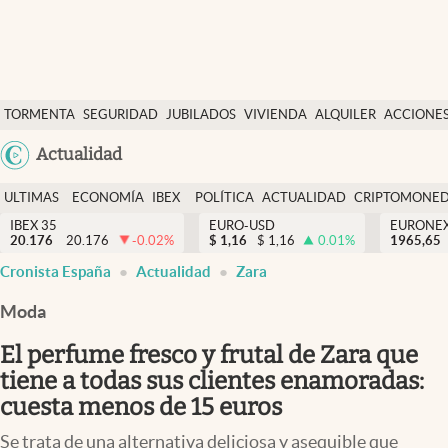
Últimas Noticias
TORMENTA
SEGURIDAD
JUBILADOS
VIVIENDA
ALQUILER
ACCIONE
Economía y finanzas
SOCIAL
Argentina
Actualidad
Política
España
Actualidad
ULTIMAS
ECONOMÍA
IBEX
POLÍTICA
ACTUALIDAD
CRIPTOMONE
México
NOTICIAS
Y
Y
IBEX 35
EURO-USD
EURONE
Criptomonedas
20.176
20.176
-0.02
%
$
1,16
$
1,16
0.01
%
USA
1965,65
FINANZAS
EURO
Cronista España
Actualidad
Zara
Colombia
España
Uruguay
Moda
El perfume fresco y frutal de Zara que
tiene a todas sus clientes enamoradas:
cuesta menos de 15 euros
Se trata de una alternativa deliciosa y asequible que