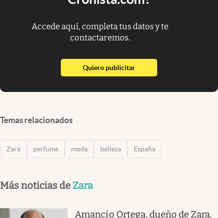
Accede aquí, completa tus datos y te
contactaremos.
abre en nueva pestaña
Quiero publicitar
Temas relacionados
Zara
perfume
moda
belleza
España
Más noticias de
Zara
Amancio Ortega, dueño de Zara,