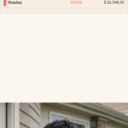
-0,06
%
$
26.348,35
Nasdaq