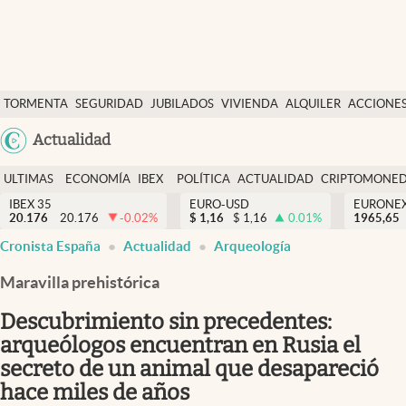
Últimas Noticias
TORMENTA
SEGURIDAD
JUBILADOS
VIVIENDA
ALQUILER
ACCIONE
Economía y finanzas
SOCIAL
Argentina
Actualidad
Política
España
Actualidad
ULTIMAS
ECONOMÍA
IBEX
POLÍTICA
ACTUALIDAD
CRIPTOMONE
México
NOTICIAS
Y
Y
IBEX 35
EURO-USD
EURONE
Criptomonedas
20.176
20.176
-0.02
%
$
1,16
$
1,16
0.01
%
USA
1965,65
FINANZAS
EURO
Cronista España
Actualidad
Arqueología
Colombia
España
Uruguay
Maravilla prehistórica
Descubrimiento sin precedentes:
arqueólogos encuentran en Rusia el
secreto de un animal que desapareció
hace miles de años