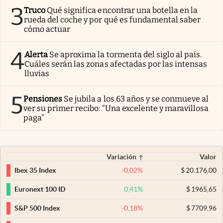
3
Truco
Qué significa encontrar una botella en la
rueda del coche y por qué es fundamental saber
cómo actuar
4
Alerta
Se aproxima la tormenta del siglo al país.
Cuáles serán las zonas afectadas por las intensas
lluvias
5
Pensiones
Se jubila a los 63 años y se conmueve al
ver su primer recibo: “Una excelente y maravillosa
paga”
Variación
Valor
-0,02
%
$
20.176,00
Ibex 35 Index
0,41
%
$
1965,65
Euronext 100 ID
-0,18
%
$
7709,96
S&P 500 Index