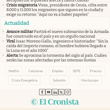
aeropuertos: a quiénes afecta y hasta cuándo
Crisis migratoria
Vivas, presidente de Ceuta, cifra entre
8.000 y 11.000 los migrantes que siguen en la ciudad y
exige su retorno: “Aquí no va a haber papeles”
Actualidad
Avance militar
Partirá el nuevo submarino de la Armada:
fue construido en el país y es un orgullo nacional
Viral
Isaac Moreno Gallo, ingeniero e historiador: “Sin la
caída del Imperio romano, el hombre hubiera llegado a
la Luna en el año 1000”
Alerta
Se aproxima la tormenta del siglo al país. Cuáles
serán las zonas afectadas por las intensas lluvias
Netflix
Celulares
Empleo
SEPE
Precios
Crisis Energetica
Subsidio
Horóscopo
abre en nueva pestaña
abre en nueva pestaña
abre en nueva pestaña
abre en nueva pestaña
abre en nueva pestaña