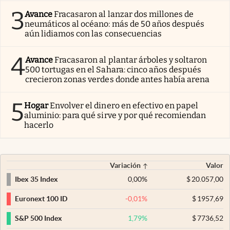
3
Avance
Fracasaron al lanzar dos millones de
neumáticos al océano: más de 50 años después
aún lidiamos con las consecuencias
4
Avance
Fracasaron al plantar árboles y soltaron
500 tortugas en el Sahara: cinco años después
crecieron zonas verdes donde antes había arena
5
Hogar
Envolver el dinero en efectivo en papel
aluminio: para qué sirve y por qué recomiendan
hacerlo
Variación
Valor
0,00
%
$
20.057,00
Ibex 35 Index
-0,01
%
$
1957,69
Euronext 100 ID
1,79
%
$
7736,52
S&P 500 Index