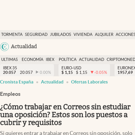
Últimas Noticias
TORMENTA
SEGURIDAD
JUBILADOS
VIVIENDA
ALQUILER
ACCIONE
Economía y finanzas
SOCIAL
Argentina
Actualidad
Política
España
Actualidad
ULTIMAS
ECONOMÍA
IBEX
POLÍTICA
ACTUALIDAD
CRIPTOMONE
México
NOTICIAS
Y
Y
IBEX 35
EURO-USD
EURONE
Criptomonedas
20.057
20.057
0.00
%
$
1,15
$
1,15
-0.05
%
USA
1957,69
FINANZAS
EURO
Cronista España
Actualidad
Ofertas Laborales
Colombia
España
Uruguay
Empleos
¿Cómo trabajar en Correos sin estudiar
una oposición? Estos son los puestos a
cubrir y requisitos
Si quieres entrar a trabajar en Correos sin oposición, solo