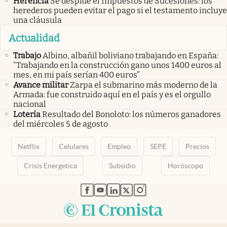
Herencia
Se despide el Impuestos de Sucesiones: los
herederos pueden evitar el pago si el testamento incluye
una cláusula
Actualidad
Trabajo
Albino, albañil boliviano trabajando en España:
“Trabajando en la construcción gano unos 1400 euros al
mes, en mi país serían 400 euros”
Avance militar
Zarpa el submarino más moderno de la
Armada: fue construido aquí en el país y es el orgullo
nacional
Lotería
Resultado del Bonoloto: los números ganadores
del miércoles 5 de agosto
Netflix
Celulares
Empleo
SEPE
Precios
Crisis Energetica
Subsidio
Horóscopo
abre en nueva pestaña
abre en nueva pestaña
abre en nueva pestaña
abre en nueva pestaña
abre en nueva pestaña