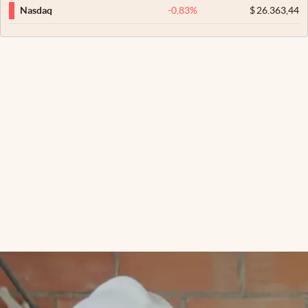
-0,83
%
$
26.363,44
Nasdaq