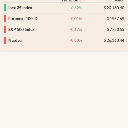
0,62
%
$
20.180,40
Ibex 35 Index
-0,01
%
$
1957,69
Euronext 100 ID
-0,17
%
$
7723,55
S&P 500 Index
-0,83
%
$
26.363,44
Nasdaq