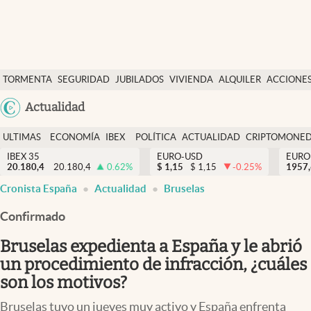
Últimas Noticias
TORMENTA
SEGURIDAD
JUBILADOS
VIVIENDA
ALQUILER
ACCIONE
Economía y finanzas
SOCIAL
Argentina
Actualidad
Política
España
Actualidad
ULTIMAS
ECONOMÍA
IBEX
POLÍTICA
ACTUALIDAD
CRIPTOMONE
México
NOTICIAS
Y
Y
IBEX 35
EURO-USD
EURO
Criptomonedas
20.180,4
20.180,4
0.62
%
$
1,15
$
1,15
-0.25
%
USA
1957
FINANZAS
EURO
Cronista España
Actualidad
Bruselas
Colombia
España
Uruguay
Confirmado
Bruselas expedienta a España y le abrió
un procedimiento de infracción, ¿cuáles
son los motivos?
Bruselas tuvo un jueves muy activo y España enfrenta