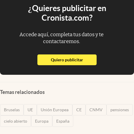
¿Quieres publicitar en
Cronista.com?
Accede aquí, completa tus datos y te
contactaremos.
abre en nueva pestaña
Quiero publicitar
Temas relacionados
Bruselas
UE
Unión Europea
CE
CNMV
pensiones
cielo abierto
Europa
España