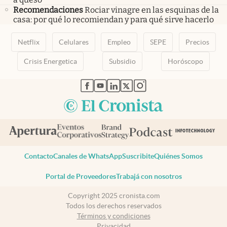
Recomendaciones
Rociar vinagre en las esquinas de la
casa: por qué lo recomiendan y para qué sirve hacerlo
Netflix
Celulares
Empleo
SEPE
Precios
Crisis Energetica
Subsidio
Horóscopo
abre en nueva pestaña
abre en nueva pestaña
abre en nueva pestaña
abre en nueva pestaña
abre en nueva pestaña
Contacto
Canales de WhatsApp
Suscribite
Quiénes Somos
Portal de Proveedores
Trabajá con nosotros
Copyright 2025 cronista.com
Todos los derechos reservados
Términos y condiciones
Privacidad